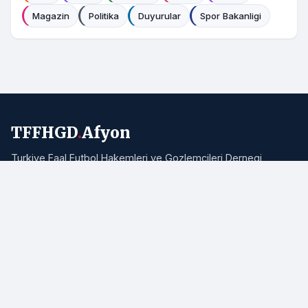
Magazin
Politika
Duyurular
Spor Bakanligi
TFFHGD
.
Afyon
Turkiye Faal Futbol Hakemleri ve Gozlemcileri Dernegi
Afyonkarahisar Subesi resmi haber portali. Bolgemizden ve
Turkiye'den hakemlik, futbol ve spor haberleri.
Adres:
Afyonkarahisar
E-posta:
info@tffhgdafyon.com
Hizli Bagliantilar
Ana Sayfa