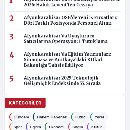
2026: Haluk Levent'ten Ceza'ya
Afyonkarahisar OSB'de Yeni İş Fırsatları:
Dört Farklı Pozisyonda Personel Alımı
Afyonkarahisar'da Uyuşturucu
Satıcılarına Operasyon: 1 Tutuklama
Afyonkarahisar'da Eğitim Yatırımları:
Sinanpaşa ve Anıtkaya'daki 8 Okul
Bakanlığa Tahsis Ediliyor
Afyonkarahisar 2025 Teknolojik
Gelişmişlik Endeksinde 55. Sırada
KATEGORILER
Gundem
Hakem Haberleri
Futbol
Yerel
Spor
Egitim
Ekonomi
Saglik
Kultur