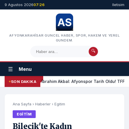
9 Agustos 2026
07:26
Iletisim
AFYONKARAHISAR GUNCEL HABER, SPOR, HAKEM VE YEREL
GUNDEM.
🔍
☰
Menu
İbrahim Akbal: Afyonspor Tarih Oldu! TFF Am
SON DAKIKA
Ana Sayfa
›
Haberler
›
Egitim
EGITIM
Bilecik'te Kadın