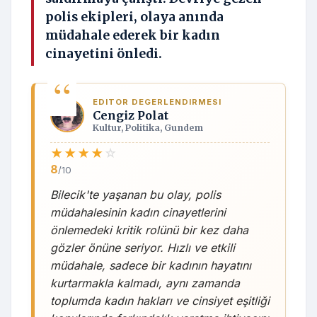
polis ekipleri, olaya anında
müdahale ederek bir kadın
cinayetini önledi.
EDITOR DEGERLENDIRMESI
Cengiz Polat
Kultur, Politika, Gundem
★
★
★
★
☆
8
/10
Bilecik'te yaşanan bu olay, polis
müdahalesinin kadın cinayetlerini
önlemedeki kritik rolünü bir kez daha
gözler önüne seriyor. Hızlı ve etkili
müdahale, sadece bir kadının hayatını
kurtarmakla kalmadı, aynı zamanda
toplumda kadın hakları ve cinsiyet eşitliği