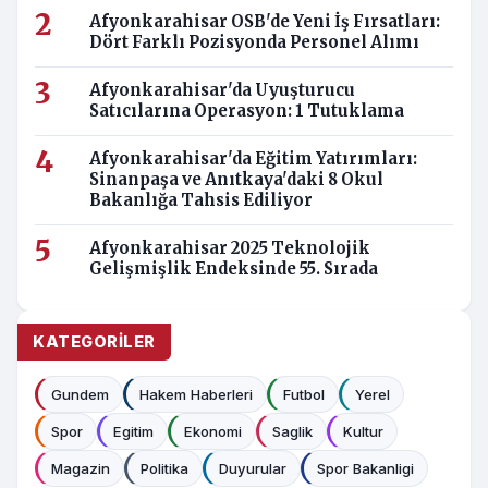
Afyonkarahisar OSB'de Yeni İş Fırsatları:
Dört Farklı Pozisyonda Personel Alımı
Afyonkarahisar'da Uyuşturucu
Satıcılarına Operasyon: 1 Tutuklama
Afyonkarahisar'da Eğitim Yatırımları:
Sinanpaşa ve Anıtkaya'daki 8 Okul
Bakanlığa Tahsis Ediliyor
Afyonkarahisar 2025 Teknolojik
Gelişmişlik Endeksinde 55. Sırada
KATEGORILER
Gundem
Hakem Haberleri
Futbol
Yerel
Spor
Egitim
Ekonomi
Saglik
Kultur
Magazin
Politika
Duyurular
Spor Bakanligi