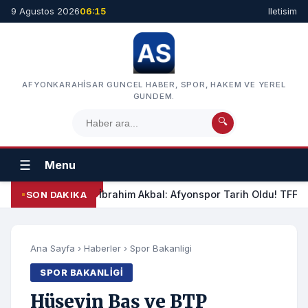
9 Agustos 2026
06:15
Iletisim
AFYONKARAHISAR GUNCEL HABER, SPOR, HAKEM VE YEREL
GUNDEM.
🔍
☰
Menu
İbrahim Akbal: Afyonspor Tarih Oldu! TFF Am
SON DAKIKA
Ana Sayfa
›
Haberler
›
Spor Bakanligi
SPOR BAKANLIGI
Hüseyin Baş ve BTP