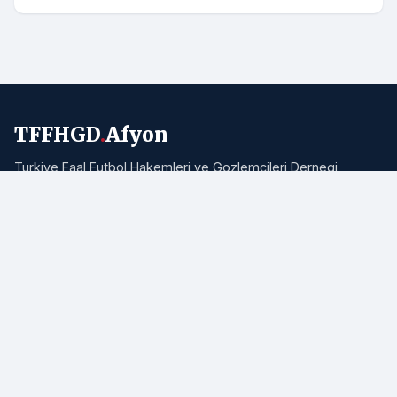
TFFHGD
.
Afyon
Turkiye Faal Futbol Hakemleri ve Gozlemcileri Dernegi
Afyonkarahisar Subesi resmi haber portali. Bolgemizden ve
Turkiye'den hakemlik, futbol ve spor haberleri.
Adres:
Afyonkarahisar
E-posta:
info@tffhgdafyon.com
Hizli Bagliantilar
Ana Sayfa
Tum Haberler
Hakkimizda