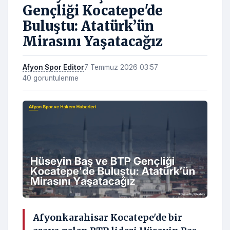
Gençliği Kocatepe'de
Buluştu: Atatürk’ün
Mirasını Yaşatacağız
Afyon Spor Editor
7 Temmuz 2026 03:57
40 goruntulenme
Afyonkarahisar Kocatepe'de bir