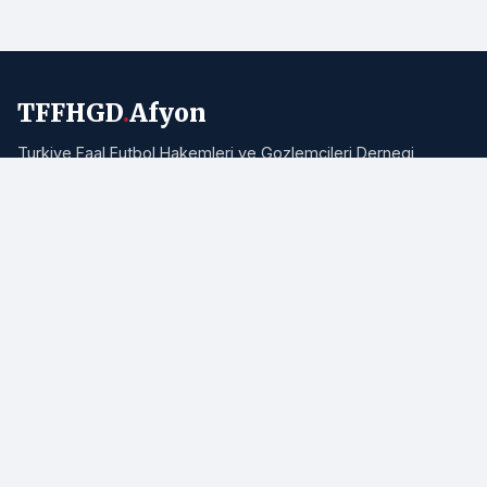
TFFHGD
.
Afyon
Turkiye Faal Futbol Hakemleri ve Gozlemcileri Dernegi
Afyonkarahisar Subesi resmi haber portali. Bolgemizden ve
Turkiye'den hakemlik, futbol ve spor haberleri.
Adres:
Afyonkarahisar
E-posta:
info@tffhgdafyon.com
Hizli Bagliantilar
Ana Sayfa
Tum Haberler
Hakkimizda
Iletisim