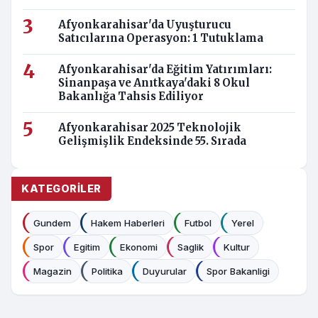
Afyonkarahisar'da Uyuşturucu
Satıcılarına Operasyon: 1 Tutuklama
Afyonkarahisar'da Eğitim Yatırımları:
Sinanpaşa ve Anıtkaya'daki 8 Okul
Bakanlığa Tahsis Ediliyor
Afyonkarahisar 2025 Teknolojik
Gelişmişlik Endeksinde 55. Sırada
KATEGORILER
Gundem
Hakem Haberleri
Futbol
Yerel
Spor
Egitim
Ekonomi
Saglik
Kultur
Magazin
Politika
Duyurular
Spor Bakanligi