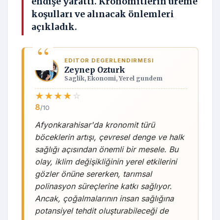
endişe yarattı. Kronomitlerin üreme
koşulları ve alınacak önlemleri
açıkladık.
EDITOR DEGERLENDIRMESI
Zeynep Ozturk
Saglik, Ekonomi, Yerel gundem
★
★
★
★
☆
8
/10
Afyonkarahisar'da kronomit türü
böceklerin artışı, çevresel denge ve halk
sağlığı açısından önemli bir mesele. Bu
olay, iklim değişikliğinin yerel etkilerini
gözler önüne sererken, tarımsal
polinasyon süreçlerine katkı sağlıyor.
Ancak, çoğalmalarının insan sağlığına
potansiyel tehdit oluşturabileceği de