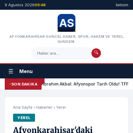
9 Agustos 2026
09:48
Iletisim
AFYONKARAHISAR GUNCEL HABER, SPOR, HAKEM VE YEREL
GUNDEM.
🔍
☰
Menu
İbrahim Akbal: Afyonspor Tarih Oldu! TFF Am
SON DAKIKA
Ana Sayfa
›
Haberler
›
Yerel
YEREL
Afyonkarahisar'daki