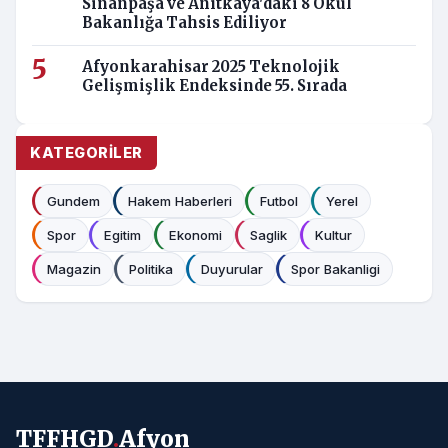
Sinanpaşa ve Anıtkaya'daki 8 Okul
Bakanlığa Tahsis Ediliyor
Afyonkarahisar 2025 Teknolojik
Gelişmişlik Endeksinde 55. Sırada
KATEGORILER
Gundem
Hakem Haberleri
Futbol
Yerel
Spor
Egitim
Ekonomi
Saglik
Kultur
Magazin
Politika
Duyurular
Spor Bakanligi
TFFHGD
.
Afyon