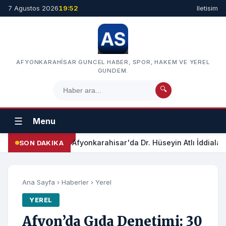
7 Agustos 2026
19:52
Iletisim
AFYONKARAHISAR GUNCEL HABER, SPOR, HAKEM VE YEREL
GUNDEM.
🔍
☰
Menu
Afyonkarahisar'da Dr. Hüseyin Atlı İddialar
SON DAKIKA
Ana Sayfa
›
Haberler
›
Yerel
YEREL
Afyon’da Gıda Denetimi: 30