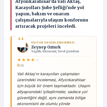
Afyonkarahisar'da Vali Aktaş,
Karayolları Şube Şefliği'nde yol
yapım, bakım ve onarım
çalışmalarıyla ulaşım konforunu
artıracak projeleri inceledi.
EDITOR DEGERLENDIRMESI
Zeynep Ozturk
Saglik, Ekonomi, Yerel gundem
★
★
★
★
☆
8
/10
Vali Aktaş'ın karayolları çalışmaları
üzerindeki incelemesi, Afyonkarahisar
için büyük bir önem taşımaktadır. Ulaşım
altyapısındaki iyileştirmeler, sadece yol
güvenliğini değil, aynı zamanda bölge
ekonomisini de olumlu yönde