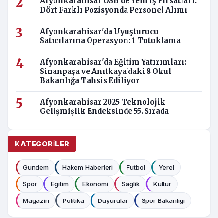
Afyonkarahisar OSB'de Yeni İş Fırsatları:
Dört Farklı Pozisyonda Personel Alımı
Afyonkarahisar'da Uyuşturucu
Satıcılarına Operasyon: 1 Tutuklama
Afyonkarahisar'da Eğitim Yatırımları:
Sinanpaşa ve Anıtkaya'daki 8 Okul
Bakanlığa Tahsis Ediliyor
Afyonkarahisar 2025 Teknolojik
Gelişmişlik Endeksinde 55. Sırada
KATEGORILER
Gundem
Hakem Haberleri
Futbol
Yerel
Spor
Egitim
Ekonomi
Saglik
Kultur
Magazin
Politika
Duyurular
Spor Bakanligi