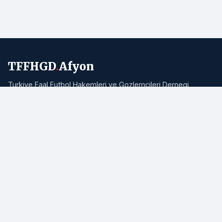
TFFHGD
.
Afyon
Turkiye Faal Futbol Hakemleri ve Gozlemcileri Dernegi
Afyonkarahisar Subesi resmi haber portali. Bolgemizden ve
Turkiye'den hakemlik, futbol ve spor haberleri.
Adres:
Afyonkarahisar
E-posta:
info@tffhgdafyon.com
Hizli Bagliantilar
Ana Sayfa
Tum Haberler
Hakkimizda