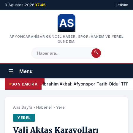
9 Agustos 2026
07:45
Iletisim
AFYONKARAHISAR GUNCEL HABER, SPOR, HAKEM VE YEREL
GUNDEM.
🔍
☰
Menu
İbrahim Akbal: Afyonspor Tarih Oldu! TFF Am
SON DAKIKA
Ana Sayfa
›
Haberler
›
Yerel
YEREL
Vali Aktaş Karayolları