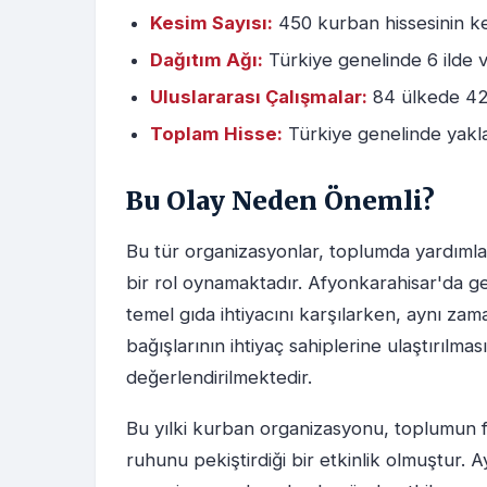
Kesim Sayısı:
450 kurban hissesinin kes
Dağıtım Ağı:
Türkiye genelinde 6 ilde 
Uluslararası Çalışmalar:
84 ülkede 420
Toplam Hisse:
Türkiye genelinde yaklaş
Bu Olay Neden Önemli?
Bu tür organizasyonlar, toplumda yardım
bir rol oynamaktadır. Afyonkarahisar'da ger
temel gıda ihtiyacını karşılarken, aynı zam
bağışlarının ihtiyaç sahiplerine ulaştırılm
değerlendirilmektedir.
Bu yılki kurban organizasyonu, toplumun f
ruhunu pekiştirdiği bir etkinlik olmuştur. A