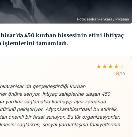
isar'da 450 kurban hissesinin etini ihtiyaç
m işlemlerini tamamladı.
★
★
★
★
☆
8
/10
nkarahisar'da gerçekleştirdiği kurban
er önüne seriyor. İhtiyaç sahiplerine ulaşan 450
gıda yardımı sağlamakla kalmayıp aynı zamanda
rünü pekiştiriyor. Afyonkarahisar'daki bu etkinlik,
an önemli bir fırsat sunuyor. Bu tür organizasyonlar,
lmesini sağlarken, sosyal yardımlaşma faaliyetlerinin