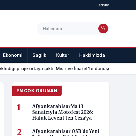
Iletisim
🔍
Ekonomi
Saglik
Kultur
Hakkimizda
Iletisim
klediği proje ortaya çıktı: Mısri ve İmaret'te dönüşüm nasıl olac
EN COK OKUNAN
Afyonkarahisar'da 13
Sanatçıyla Motofest 2026:
Haluk Levent'ten Ceza'ya
Afyonkarahisar OSB'de Yeni