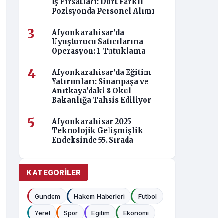
İş Fırsatları: Dört Farklı
Pozisyonda Personel Alımı
Afyonkarahisar'da
Uyuşturucu Satıcılarına
Operasyon: 1 Tutuklama
Afyonkarahisar'da Eğitim
Yatırımları: Sinanpaşa ve
Anıtkaya'daki 8 Okul
Bakanlığa Tahsis Ediliyor
Afyonkarahisar 2025
Teknolojik Gelişmişlik
Endeksinde 55. Sırada
KATEGORILER
Gundem
Hakem Haberleri
Futbol
Yerel
Spor
Egitim
Ekonomi