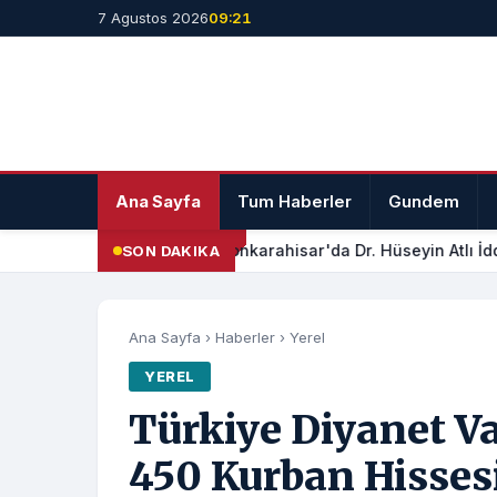
7 Agustos 2026
09:21
Ana Sayfa
Tum Haberler
Gundem
Afyonkarahisar'da Dr. Hüseyin Atlı İdd
SON DAKIKA
Ana Sayfa
›
Haberler
›
Yerel
YEREL
Türkiye Diyanet Va
450 Kurban Hissesi