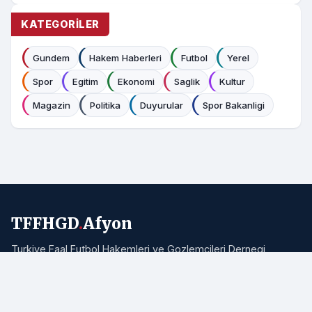
KATEGORILER
Gundem
Hakem Haberleri
Futbol
Yerel
Spor
Egitim
Ekonomi
Saglik
Kultur
Magazin
Politika
Duyurular
Spor Bakanligi
TFFHGD
.
Afyon
Turkiye Faal Futbol Hakemleri ve Gozlemcileri Dernegi
Afyonkarahisar Subesi resmi haber portali. Bolgemizden ve
Turkiye'den hakemlik, futbol ve spor haberleri.
Adres:
Afyonkarahisar