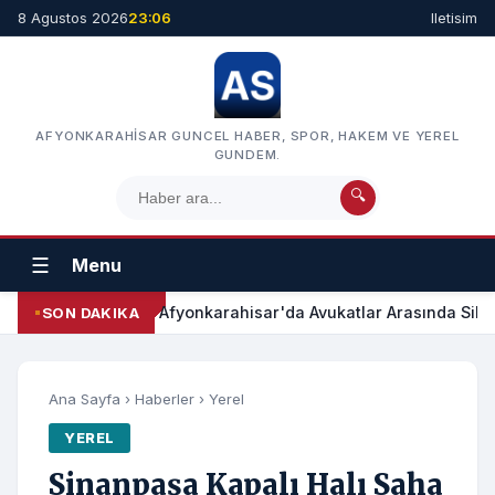
8 Agustos 2026
23:06
Iletisim
AFYONKARAHISAR GUNCEL HABER, SPOR, HAKEM VE YEREL
GUNDEM.
🔍
☰
Menu
Afyonkarahisar'da Avukatlar Arasında Silah
SON DAKIKA
Ana Sayfa
›
Haberler
›
Yerel
YEREL
Sinanpaşa Kapalı Halı Saha