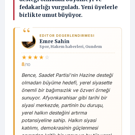
fedakarlığı vurguladı. Yeni üyelerle
birlikte umut büyüyor.
EDITOR DEGERLENDIRMESI
Emre Sahin
Spor, Hakem haberleri, Gundem
★
★
★
★
☆
8
/10
Bence, Saadet Partisi'nin Hazine desteği
olmadan büyüme hedefi, yerel siyasette
önemli bir bağımsızlık ve özveri örneği
sunuyor. Afyonkarahisar gibi tarihi bir
siyasi merkezde, partinin bu duruşu,
yerel halkın desteğini artırma
potansiyeline sahip. Halkın siyasi
katılımı, demokrasinin güçlenmesi