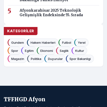
Bakanlığa Tahsis Ediliyor
Afyonkarahisar 2025 Teknolojik
Gelişmişlik Endeksinde 55. Sırada
KATEGORILER
Gundem
Hakem Haberleri
Futbol
Yerel
Spor
Egitim
Ekonomi
Saglik
Kultur
Magazin
Politika
Duyurular
Spor Bakanligi
TFFHGD
.
Afyon