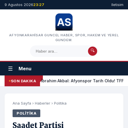
9 Agustos 2026
23:27
Iletisim
AFYONKARAHISAR GUNCEL HABER, SPOR, HAKEM VE YEREL
GUNDEM.
🔍
☰
Menu
İbrahim Akbal: Afyonspor Tarih Oldu! TFF Am
SON DAKIKA
Ana Sayfa
›
Haberler
›
Politika
POLITIKA
Saadet Partisi