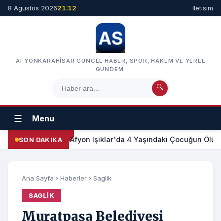
8 Agustos 2026
21:12
Iletisim
AFYONKARAHISAR GUNCEL HABER, SPOR, HAKEM VE YEREL
GUNDEM.
🔍
☰
Menu
Afyon Işıklar'da 4 Yaşındaki Çocuğun Ölümü:
SON DAKIKA
Ana Sayfa
›
Haberler
›
Saglik
SAGLIK
Muratpaşa Belediyesi