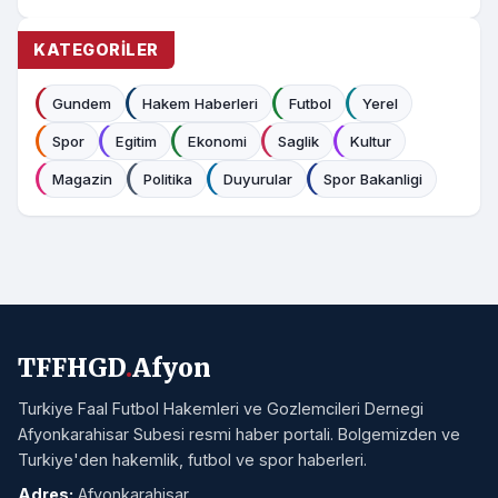
KATEGORILER
Gundem
Hakem Haberleri
Futbol
Yerel
Spor
Egitim
Ekonomi
Saglik
Kultur
Magazin
Politika
Duyurular
Spor Bakanligi
TFFHGD
.
Afyon
Turkiye Faal Futbol Hakemleri ve Gozlemcileri Dernegi
Afyonkarahisar Subesi resmi haber portali. Bolgemizden ve
Turkiye'den hakemlik, futbol ve spor haberleri.
Adres:
Afyonkarahisar