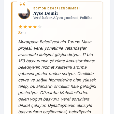
EDITOR DEGERLENDIRMESI
Ayse Demir
Yerel haber, Afyon gundemi, Politika
★
★
★
★
☆
8
/10
Muratpaşa Belediyesi'nin Turunç Masa
projesi, yerel yönetimle vatandaşlar
arasındaki iletişimi güçlendiriyor. 11 bin
153 başvurunun çözüme kavuşturulması,
belediyenin hizmet kalitesini artırma
çabasını gözler önüne seriyor. Özellikle
çevre ve sağlık hizmetlerine olan yüksek
talep, bu alanların öncelikli hale geldiğini
gösteriyor. Güzeloba Mahallesi'nden
gelen yoğun başvuru, yerel sorunlara
dikkat çekiyor. Dijitalleşmenin etkisiyle
başvuruların çeşitlenmesi, belediyenin