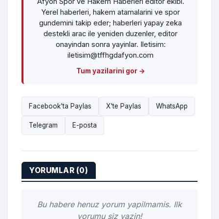
Afyon Spor ve Hakem Haberleri editor ekibi.
Yerel haberleri, hakem atamalarini ve spor
gundemini takip eder; haberleri yapay zeka
destekli arac ile yeniden duzenler, editor
onayindan sonra yayinlar. Iletisim:
iletisim@tffhgdafyon.com
Tum yazilarini gor →
Facebook'ta Paylas
X'te Paylas
WhatsApp
Telegram
E-posta
YORUMLAR (0)
Bu habere henuz yorum yapilmamis. Ilk
yorumu siz yazin!