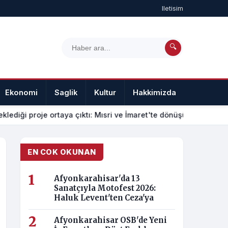
Iletisim
🔍
Ekonomi
Saglik
Kultur
Hakkimizda
Iletisim
klediği proje ortaya çıktı: Mısri ve İmaret'te dönüşüm nasıl olac
EN COK OKUNAN
Afyonkarahisar'da 13
Sanatçıyla Motofest 2026:
Haluk Levent'ten Ceza'ya
Afyonkarahisar OSB'de Yeni