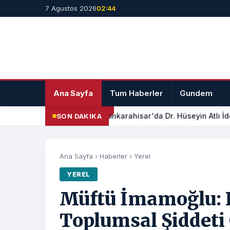
7 Agustos 2026
02:44
Ana Sayfa
Tum Haberler
Gundem
Afyonkarahisar'da Dr. Hüseyin Atlı İdd
SON DAKIKA
Ana Sayfa
›
Haberler
›
Yerel
YEREL
Müftü İmamoğlu: 
Toplumsal Şiddeti 