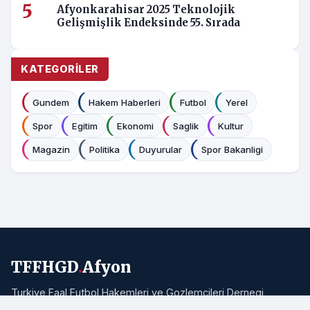
Afyonkarahisar 2025 Teknolojik
Gelişmişlik Endeksinde 55. Sırada
KATEGORILER
Gundem
Hakem Haberleri
Futbol
Yerel
Spor
Egitim
Ekonomi
Saglik
Kultur
Magazin
Politika
Duyurular
Spor Bakanligi
TFFHGD
.
Afyon
Turkiye Faal Futbol Hakemleri ve Gozlemcileri Dernegi
Afyonkarahisar Subesi resmi haber portali. Bolgemizden ve