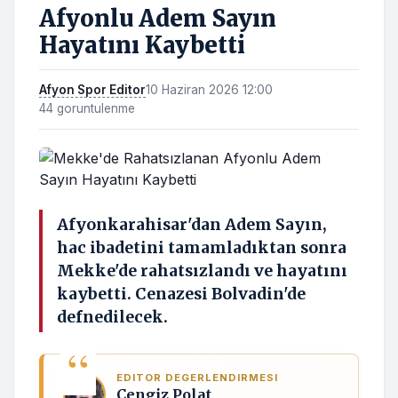
Afyonlu Adem Sayın
Hayatını Kaybetti
Afyon Spor Editor
10 Haziran 2026 12:00
44 goruntulenme
Afyonkarahisar'dan Adem Sayın,
hac ibadetini tamamladıktan sonra
Mekke'de rahatsızlandı ve hayatını
kaybetti. Cenazesi Bolvadin'de
defnedilecek.
EDITOR DEGERLENDIRMESI
Cengiz Polat