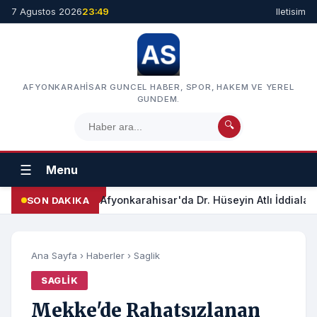
7 Agustos 2026
23:49
Iletisim
AFYONKARAHISAR GUNCEL HABER, SPOR, HAKEM VE YEREL
GUNDEM.
🔍
☰
Menu
Afyonkarahisar'da Dr. Hüseyin Atlı İddialar
SON DAKIKA
Ana Sayfa
›
Haberler
›
Saglik
SAGLIK
Mekke'de Rahatsızlanan