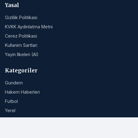
Ana Sayfa
Tum Haberler
Hakkimizda
Iletisim
RSS Akisi
Site Haritasi
Yasal
Gizlilik Politikasi
KVKK Aydinlatma Metni
Cerez Politikasi
Kullanim Sartlari
Yayin Ilkeleri (AI)
Kategoriler