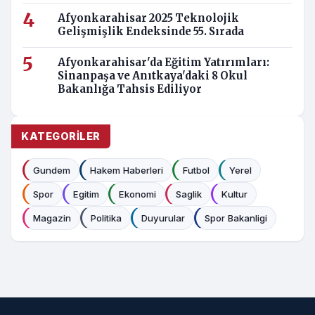
Afyonkarahisar'da 13 Sanatçıyla Motofest
2026: Haluk Levent'ten Ceza'ya
Afyonkarahisar OSB'de Yeni İş Fırsatları:
Dört Farklı Pozisyonda Personel Alımı
Afyonkarahisar'da Uyuşturucu
Satıcılarına Operasyon: 1 Tutuklama
Afyonkarahisar 2025 Teknolojik
Gelişmişlik Endeksinde 55. Sırada
Afyonkarahisar'da Eğitim Yatırımları:
Sinanpaşa ve Anıtkaya'daki 8 Okul
Bakanlığa Tahsis Ediliyor
KATEGORILER
Gundem
Hakem Haberleri
Futbol
Yerel