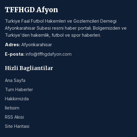
Spor
Egitim
Ekonomi
Saglik
Kultur
Magazin
Politika
Duyurular
Spor Bakanligi
TFFHGD
.
Afyon
Turkiye Faal Futbol Hakemleri ve Gozlemcileri Dernegi
Afyonkarahisar Subesi resmi haber portali. Bolgemizden ve
Turkiye'den hakemlik, futbol ve spor haberleri.
Adres:
Afyonkarahisar
E-posta:
info@tffhgdafyon.com
Hizli Bagliantilar