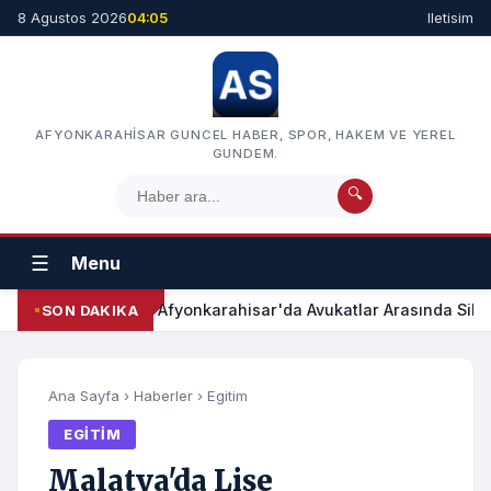
8 Agustos 2026
04:05
Iletisim
AFYONKARAHISAR GUNCEL HABER, SPOR, HAKEM VE YEREL
GUNDEM.
🔍
☰
Menu
Afyonkarahisar'da Avukatlar Arasında Silah
SON DAKIKA
Ana Sayfa
›
Haberler
›
Egitim
EGITIM
Malatya'da Lise