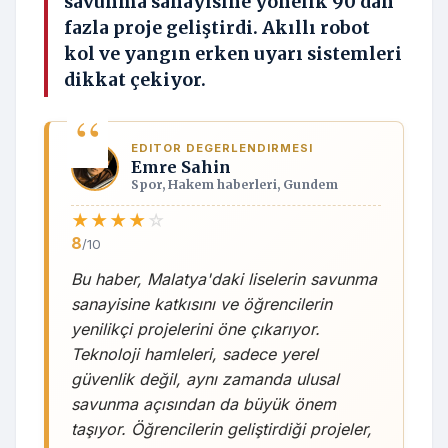
savunma sanayisine yönelik 90'dan
fazla proje geliştirdi. Akıllı robot
kol ve yangın erken uyarı sistemleri
dikkat çekiyor.
EDITOR DEGERLENDIRMESI
Emre Sahin
Spor, Hakem haberleri, Gundem
★
★
★
★
☆
8
/10
Bu haber, Malatya'daki liselerin savunma
sanayisine katkısını ve öğrencilerin
yenilikçi projelerini öne çıkarıyor.
Teknoloji hamleleri, sadece yerel
güvenlik değil, aynı zamanda ulusal
savunma açısından da büyük önem
taşıyor. Öğrencilerin geliştirdiği projeler,