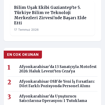
18 Temmuz 2026
EGITIM
Afyonkarahisar İl Milli Eğitim
Müdürlüğü'nde Yeni Atama: İsmail
Altınkaynak Göreve Başladı
18 Temmuz 2026
EGITIM
Bilim Uşak Ekibi Gaziantep'te 5.
Türkiye Bilim ve Teknoloji
Merkezleri Zirvesi'nde Başarı Elde
Etti
17 Temmuz 2026
EN COK OKUNAN