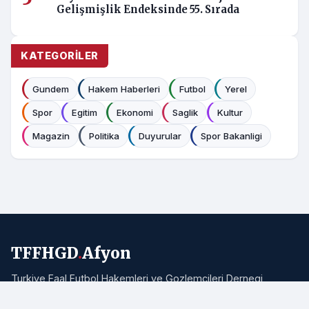
Gelişmişlik Endeksinde 55. Sırada
KATEGORILER
Gundem
Hakem Haberleri
Futbol
Yerel
Spor
Egitim
Ekonomi
Saglik
Kultur
Magazin
Politika
Duyurular
Spor Bakanligi
TFFHGD
.
Afyon
Turkiye Faal Futbol Hakemleri ve Gozlemcileri Dernegi
Afyonkarahisar Subesi resmi haber portali. Bolgemizden ve