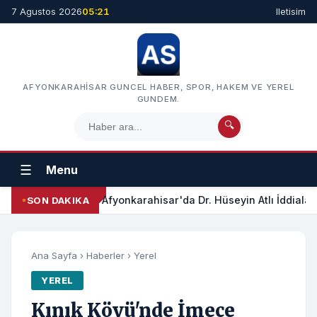
7 Agustos 2026
05:21
Iletisim
AFYONKARAHISAR GUNCEL HABER, SPOR, HAKEM VE YEREL
GUNDEM.
🔍
☰
Menu
Afyonkarahisar'da Dr. Hüseyin Atlı İddialar
SON DAKIKA
Ana Sayfa
›
Haberler
›
Yerel
YEREL
Kınık Köyü'nde İmece