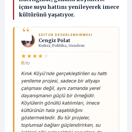
içme suyu hattını yenileyerek imece
kültürünü yaşatıyor.
EDITOR DEGERLENDIRMESI
Cengiz Polat
Kultur, Politika, Gundem
★
★
★
★
☆
8
/10
Kınık Köyü'nde gerçekleştirilen su hattı
yenileme projesi, sadece bir altyapı
çalışması değil, aynı zamanda yerel
dayanışmanın güçlü bir örneğidir.
Köylülerin gönüllü katılımları, imece
kültürünün hala yaşatıldığını
göstermektedir. Bu tür projeler,
toplumsal bağları güçlendirirken, su