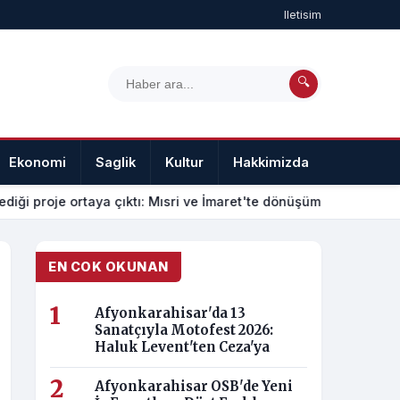
Iletisim
🔍
Ekonomi
Saglik
Kultur
Hakkimizda
Iletisim
diği proje ortaya çıktı: Mısri ve İmaret'te dönüşüm nasıl olacak
EN COK OKUNAN
Afyonkarahisar'da 13
Sanatçıyla Motofest 2026:
Haluk Levent'ten Ceza'ya
Afyonkarahisar OSB'de Yeni