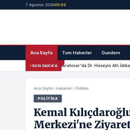
7 Agustos 2026
05:03
Ana Sayfa
Tum Haberler
Gundem
Afyonkarahisar'da Dr. Hüseyin Atlı İddial
SON DAKIKA
Ana Sayfa
›
Haberler
›
Politika
POLITIKA
Kemal Kılıçdaroğl
Merkezi'ne Ziyaret