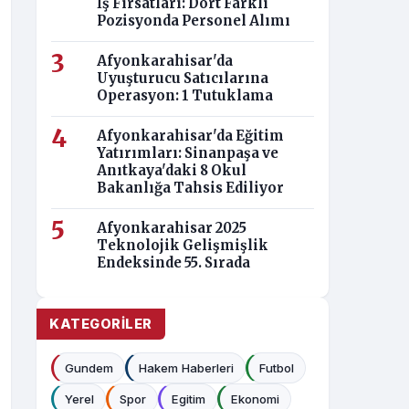
İş Fırsatları: Dört Farklı
Pozisyonda Personel Alımı
Afyonkarahisar'da
Uyuşturucu Satıcılarına
Operasyon: 1 Tutuklama
Afyonkarahisar'da Eğitim
Yatırımları: Sinanpaşa ve
Anıtkaya'daki 8 Okul
Bakanlığa Tahsis Ediliyor
Afyonkarahisar 2025
Teknolojik Gelişmişlik
Endeksinde 55. Sırada
KATEGORILER
Gundem
Hakem Haberleri
Futbol
Yerel
Spor
Egitim
Ekonomi