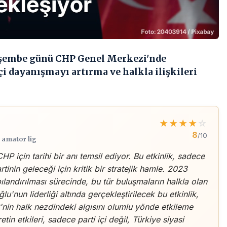
rşembe günü CHP Genel Merkezi'nde
çi dayanışmayı artırma ve halkla ilişkileri
★
★
★
★
☆
8
/10
, amator lig
HP için tarihi bir anı temsil ediyor. Bu etkinlik, sadece
nin geleceği için kritik bir stratejik hamle. 2023
landırılması sürecinde, bu tür buluşmaların halkla olan
u'nun liderliği altında gerçekleştirilecek bu etkinlik,
P'nin halk nezdindeki algısını olumlu yönde etkileme
tin etkileri, sadece parti içi değil, Türkiye siyasi