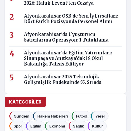
2026: Haluk Levent'ten Ceza'ya
Afyonkarahisar OSB'de Yeni İş Fırsatları:
Dört Farklı Pozisyonda Personel Alımı
Afyonkarahisar'da Uyuşturucu
Satıcılarına Operasyon: 1 Tutuklama
Afyonkarahisar'da Eğitim Yatırımları:
Sinanpaşa ve Anıtkaya'daki 8 Okul
Bakanlığa Tahsis Ediliyor
Afyonkarahisar 2025 Teknolojik
Gelişmişlik Endeksinde 55. Sırada
KATEGORILER
Gundem
Hakem Haberleri
Futbol
Yerel
Spor
Egitim
Ekonomi
Saglik
Kultur