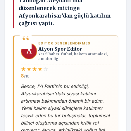
Tandoğan Meydanı'nda
düzenlenecek mitinge
Afyonkarahisar'dan güçlü katılım
çağrısı yaptı.
EDITOR DEGERLENDIRMESI
Afyon Spor Editor
A
Yerel haber, futbol, hakem atamalari,
amator lig
★
★
★
★
☆
8
/10
Bence, İYİ Parti'nin bu etkinliği,
Afyonkarahisar'daki siyasi katılımı
artırması bakımından önemli bir adım.
Yerel halkın siyasi süreçlere katılımını
teşvik eden bu tür buluşmalar, toplumsal
bilinci oluşturma açısından kritik rol
oynuyor. Ayrıca, etkinlikteki yoğun ilgi,