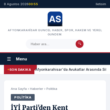
8 Agustos 2026
00:55
Iletisim
AFYONKARAHISAR GUNCEL HABER, SPOR, HAKEM VE YEREL
GUNDEM.
🔍
☰
Menu
Afyonkarahisar'da Avukatlar Arasında Silah
SON DAKIKA
Ana Sayfa
›
Haberler
›
Politika
POLITIKA
İYİ Parti'den Kent