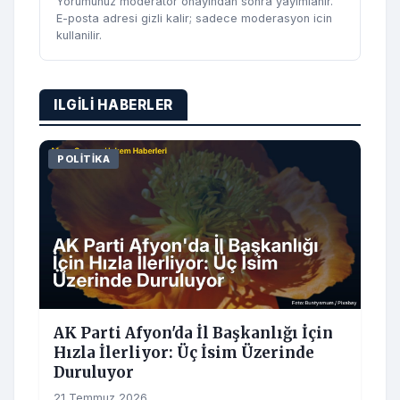
Yorumunuz moderator onayindan sonra yayimlanir.
E-posta adresi gizli kalir; sadece moderasyon icin
kullanilir.
ILGILI HABERLER
POLITIKA
AK Parti Afyon'da İl Başkanlığı İçin
Hızla İlerliyor: Üç İsim Üzerinde
Duruluyor
21 Temmuz 2026