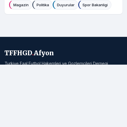
Magazin
Politika
Duyurular
Spor Bakanligi
TFFHGD
.
Afyon
Turkiye Faal Futbol Hakemleri ve Gozlemcileri Dernegi
Afyonkarahisar Subesi resmi haber portali. Bolgemizden ve
Turkiye'den hakemlik, futbol ve spor haberleri.
Adres:
Afyonkarahisar
E-posta:
info@tffhgdafyon.com
Hizli Bagliantilar
Ana Sayfa
Tum Haberler