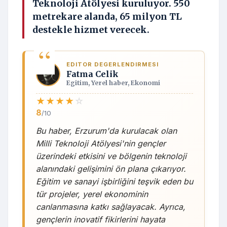
Teknoloji Atölyesi kuruluyor. 550
metrekare alanda, 65 milyon TL
destekle hizmet verecek.
EDITOR DEGERLENDIRMESI
Fatma Celik
Egitim, Yerel haber, Ekonomi
★
★
★
★
☆
8
/10
Bu haber, Erzurum'da kurulacak olan
Milli Teknoloji Atölyesi'nin gençler
üzerindeki etkisini ve bölgenin teknoloji
alanındaki gelişimini ön plana çıkarıyor.
Eğitim ve sanayi işbirliğini teşvik eden bu
tür projeler, yerel ekonominin
canlanmasına katkı sağlayacak. Ayrıca,
gençlerin inovatif fikirlerini hayata