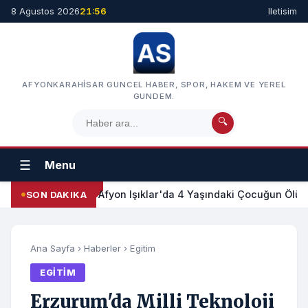
8 Agustos 2026
21:56
Iletisim
AFYONKARAHISAR GUNCEL HABER, SPOR, HAKEM VE YEREL
GUNDEM.
🔍
☰
Menu
Afyon Işıklar'da 4 Yaşındaki Çocuğun Ölümü
SON DAKIKA
Ana Sayfa
›
Haberler
›
Egitim
EGITIM
Erzurum'da Milli Teknoloji