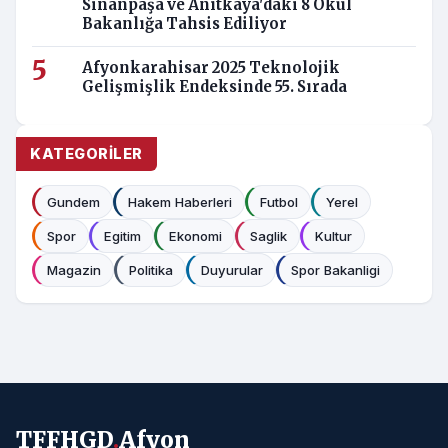
Sinanpaşa ve Anıtkaya'daki 8 Okul
Bakanlığa Tahsis Ediliyor
Afyonkarahisar 2025 Teknolojik
Gelişmişlik Endeksinde 55. Sırada
KATEGORILER
Gundem
Hakem Haberleri
Futbol
Yerel
Spor
Egitim
Ekonomi
Saglik
Kultur
Magazin
Politika
Duyurular
Spor Bakanligi
TFFHGD
.
Afyon