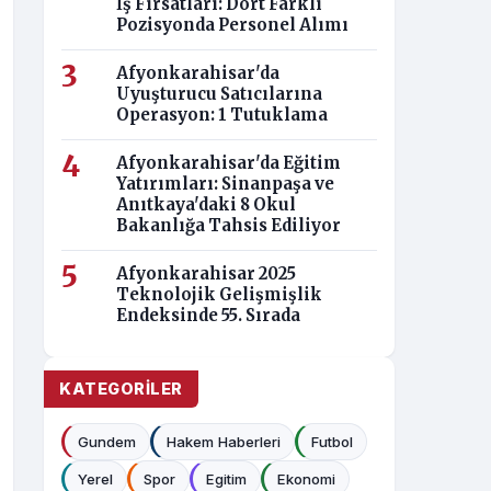
İş Fırsatları: Dört Farklı
Pozisyonda Personel Alımı
Afyonkarahisar'da
Uyuşturucu Satıcılarına
Operasyon: 1 Tutuklama
Afyonkarahisar'da Eğitim
Yatırımları: Sinanpaşa ve
Anıtkaya'daki 8 Okul
Bakanlığa Tahsis Ediliyor
Afyonkarahisar 2025
Teknolojik Gelişmişlik
Endeksinde 55. Sırada
KATEGORILER
Gundem
Hakem Haberleri
Futbol
Yerel
Spor
Egitim
Ekonomi