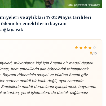
yeleri ve aylıkları 17-22 Mayıs tarihleri
Bu ödemeler emeklilerin bayram
sağlayacak.
★
★
★
★
☆
8
/10
yeleri, milyonlarca kişi için önemli bir maddi destek
ası, hem emeklilerin aile bütçelerini rahatlatacak
r. Bayram döneminin sosyal ve kültürel önemi göz
er sadece maddi bir katkı değil, aynı zamanda
 Emeklilerin maddi durumlarını iyileştirmesi, bayramda
ni artırırken, yerel işletmelere de destek sağlaması