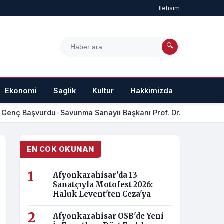
Iletisim
🔍
Ekonomi
Saglik
Kultur
Hakkimizda
Iletisim
 Genç Başvurdu
•
Savunma Sanayii Başkanı Prof. Dr. Haluk Görgü
EN COK OKUNAN
Afyonkarahisar'da 13
Sanatçıyla Motofest 2026:
Haluk Levent'ten Ceza'ya
Afyonkarahisar OSB'de Yeni