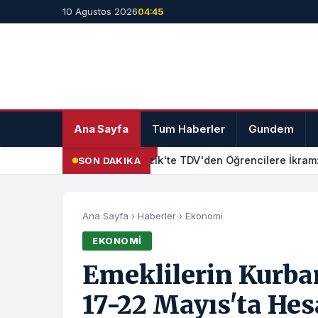
10 Agustos 2026
04:45
Ana Sayfa
Tum Haberler
Gundem
Bilecik'te TDV'den Öğrencilere İkram: 
SON DAKIKA
Ana Sayfa
›
Haberler
›
Ekonomi
EKONOMI
Emeklilerin Kurba
17-22 Mayıs'ta Hes