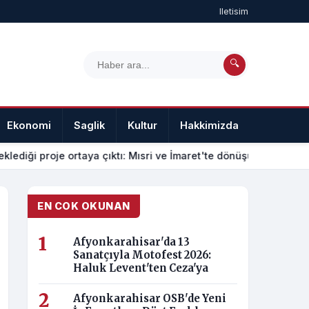
Iletisim
🔍
Ekonomi
Saglik
Kultur
Hakkimizda
Iletisim
klediği proje ortaya çıktı: Mısri ve İmaret'te dönüşüm nasıl olac
EN COK OKUNAN
Afyonkarahisar'da 13
Sanatçıyla Motofest 2026:
Haluk Levent'ten Ceza'ya
Afyonkarahisar OSB'de Yeni