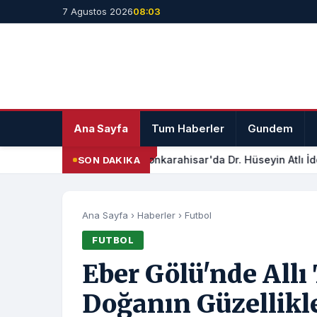
7 Agustos 2026
08:03
Ana Sayfa
Tum Haberler
Gundem
Afyonkarahisar'da Dr. Hüseyin Atlı İdd
SON DAKIKA
Ana Sayfa
›
Haberler
›
Futbol
FUTBOL
Eber Gölü'nde Allı
Doğanın Güzellikle