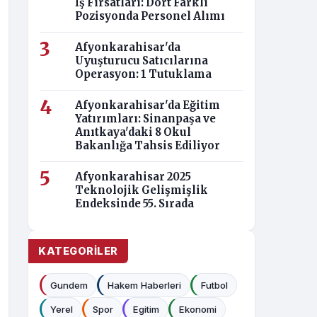
İş Fırsatları: Dört Farklı
Pozisyonda Personel Alımı
Afyonkarahisar'da
Uyuşturucu Satıcılarına
Operasyon: 1 Tutuklama
Afyonkarahisar'da Eğitim
Yatırımları: Sinanpaşa ve
Anıtkaya'daki 8 Okul
Bakanlığa Tahsis Ediliyor
Afyonkarahisar 2025
Teknolojik Gelişmişlik
Endeksinde 55. Sırada
KATEGORILER
Gundem
Hakem Haberleri
Futbol
Yerel
Spor
Egitim
Ekonomi