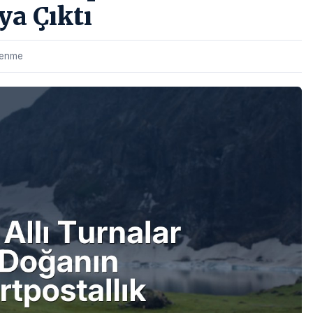
ya Çıktı
lenme