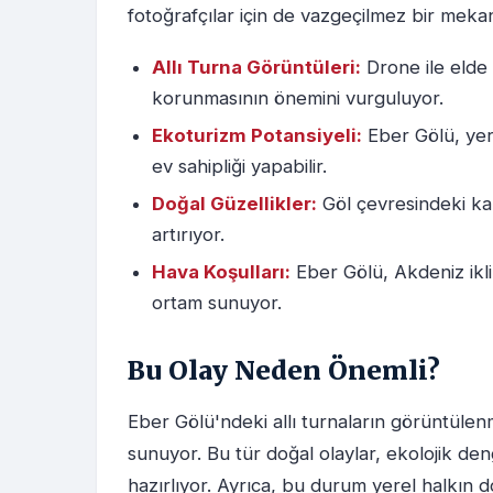
fotoğrafçılar için de vazgeçilmez bir mekan
Allı Turna Görüntüleri:
Drone ile elde 
korunmasının önemini vurguluyor.
Ekoturizm Potansiyeli:
Eber Gölü, yer
ev sahipliği yapabilir.
Doğal Güzellikler:
Göl çevresindeki kamı
artırıyor.
Hava Koşulları:
Eber Gölü, Akdeniz iklimi
ortam sunuyor.
Bu Olay Neden Önemli?
Eber Gölü'ndeki allı turnaların görüntülenm
sunuyor. Bu tür doğal olaylar, ekolojik de
hazırlıyor. Ayrıca, bu durum yerel halkın d