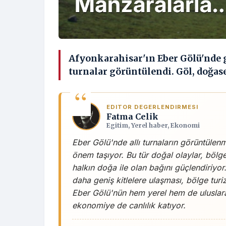
Afyonkarahisar'ın Eber Gölü'nde g
turnalar görüntülendi. Göl, doğas
EDITOR DEGERLENDIRMESI
Fatma Celik
Egitim, Yerel haber, Ekonomi
Eber Gölü'nde allı turnaların görüntüle
önem taşıyor. Bu tür doğal olaylar, bölg
halkın doğa ile olan bağını güçlendiriyor
daha geniş kitlelere ulaşması, bölge tur
Eber Gölü'nün hem yerel hem de uluslarar
ekonomiye de canlılık katıyor.