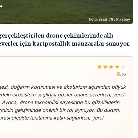
erçekleştirilen drone çekimlerinde allı
everler için kartpostallık manzaralar sunuyor.
★
★
★
★
☆
8
/10
nmesi, doğanın korunması ve ekoturizm açısından büyük
edeki ekosistem sağlığını gözler önüne sererken, yerel
. Ayrıca, drone teknolojisi sayesinde bu güzelliklerin
izminin gelişiminde önemli bir rol oynuyor. Bu durum,
ası ölçekte tanıtımına katkı sağlarken, yerel