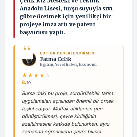
Çelik Kız Mesleki ve Teknik
Anadolu Lisesi, turşu suyuyla sıvı
gübre üretmek için yenilikçi bir
projeye imza attı ve patent
başvurusu yaptı.
EDITOR DEGERLENDIRMESI
Fatma Celik
Egitim, Yerel haber, Ekonomi
★
★
★
★
☆
8
/10
Bursa'daki bu proje, sürdürülebilir tarım
uygulamaları açısından önemli bir örnek
teşkil ediyor. Mutfak atıklarının geri
dönüştürülmesi, çevre kirliliğinin
azaltılmasına katkıda bulunurken, aynı
zamanda öğrencilerin çevre bilinci