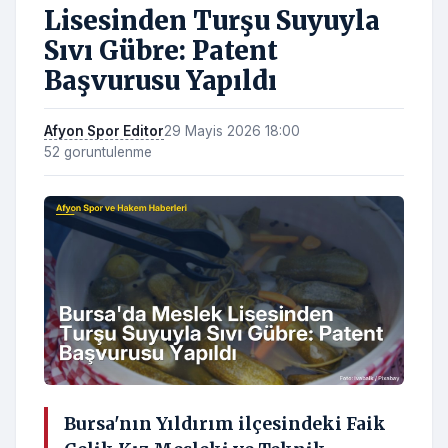
Lisesinden Turşu Suyuyla
Sıvı Gübre: Patent
Başvurusu Yapıldı
Afyon Spor Editor
29 Mayis 2026 18:00
52 goruntulenme
Bursa'nın Yıldırım ilçesindeki Faik