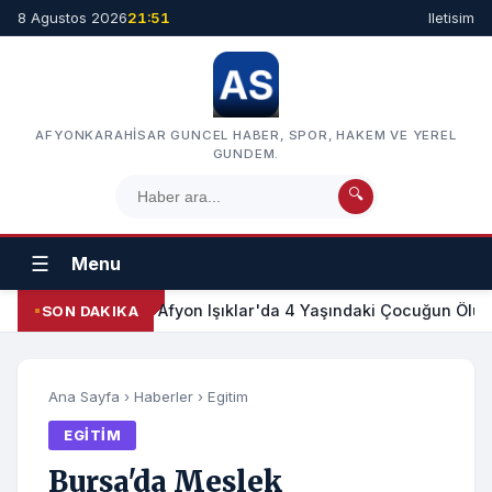
8 Agustos 2026
21:51
Iletisim
AFYONKARAHISAR GUNCEL HABER, SPOR, HAKEM VE YEREL
GUNDEM.
🔍
☰
Menu
Afyon Işıklar'da 4 Yaşındaki Çocuğun Ölümü
SON DAKIKA
Ana Sayfa
›
Haberler
›
Egitim
EGITIM
Bursa'da Meslek