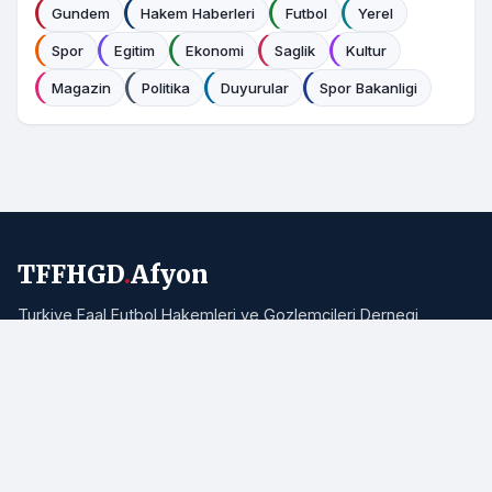
Gundem
Hakem Haberleri
Futbol
Yerel
Spor
Egitim
Ekonomi
Saglik
Kultur
Magazin
Politika
Duyurular
Spor Bakanligi
TFFHGD
.
Afyon
Turkiye Faal Futbol Hakemleri ve Gozlemcileri Dernegi
Afyonkarahisar Subesi resmi haber portali. Bolgemizden ve
Turkiye'den hakemlik, futbol ve spor haberleri.
Adres:
Afyonkarahisar
E-posta:
info@tffhgdafyon.com
Hizli Bagliantilar