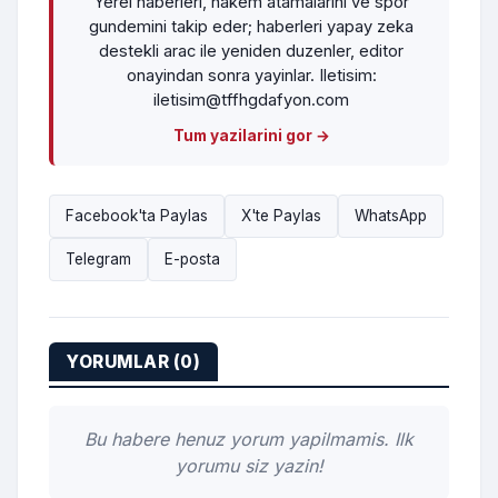
Yerel haberleri, hakem atamalarini ve spor
gundemini takip eder; haberleri yapay zeka
destekli arac ile yeniden duzenler, editor
onayindan sonra yayinlar. Iletisim:
iletisim@tffhgdafyon.com
Tum yazilarini gor →
Facebook'ta Paylas
X'te Paylas
WhatsApp
Telegram
E-posta
YORUMLAR (0)
Bu habere henuz yorum yapilmamis. Ilk
yorumu siz yazin!