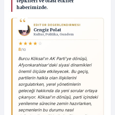
tepkileri ve olası etkiler
haberimizde.
EDITOR DEGERLENDIRMESI
Cengiz Polat
Kultur, Politika, Gundem
★
★
★
★
☆
8
/10
Burcu Köksal'ın AK Parti'ye dönüşü,
Afyonkarahisar'daki siyasi dinamikleri
önemli ölçüde etkileyecek. Bu geçiş,
partilerin halkla olan ilişkilerini
sorgulatırken, yerel yönetimlerin
geleceği hakkında da yeni sorular ortaya
çıkarıyor. Köksal'ın dönüşü, parti içindeki
yenilenme sürecine zemin hazırlarken,
seçmenlerin bu durumu nasıl