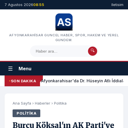
7 Agustos 2026
08:55
Iletisim
AFYONKARAHISAR GUNCEL HABER, SPOR, HAKEM VE YEREL
GUNDEM.
🔍
☰
Menu
Afyonkarahisar'da Dr. Hüseyin Atlı İddialar
SON DAKIKA
Ana Sayfa
›
Haberler
›
Politika
POLITIKA
Burcu Köksal'ın AK Parti'ye