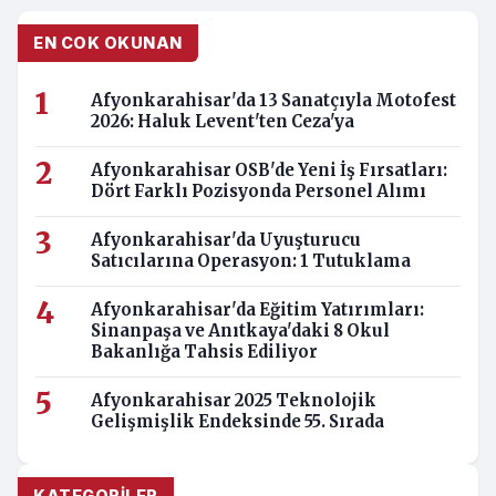
EN COK OKUNAN
Afyonkarahisar'da 13 Sanatçıyla Motofest
2026: Haluk Levent'ten Ceza'ya
Afyonkarahisar OSB'de Yeni İş Fırsatları:
Dört Farklı Pozisyonda Personel Alımı
Afyonkarahisar'da Uyuşturucu
Satıcılarına Operasyon: 1 Tutuklama
Afyonkarahisar'da Eğitim Yatırımları:
Sinanpaşa ve Anıtkaya'daki 8 Okul
Bakanlığa Tahsis Ediliyor
Afyonkarahisar 2025 Teknolojik
Gelişmişlik Endeksinde 55. Sırada
KATEGORILER