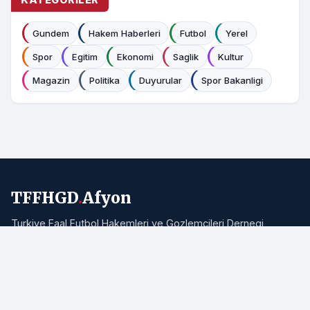
Gundem
Hakem Haberleri
Futbol
Yerel
Spor
Egitim
Ekonomi
Saglik
Kultur
Magazin
Politika
Duyurular
Spor Bakanligi
TFFHGD
.
Afyon
Turkiye Faal Futbol Hakemleri ve Gozlemcileri Dernegi
Afyonkarahisar Subesi resmi haber portali. Bolgemizden ve
Turkiye'den hakemlik, futbol ve spor haberleri.
Adres:
Afyonkarahisar
E-posta:
info@tffhgdafyon.com