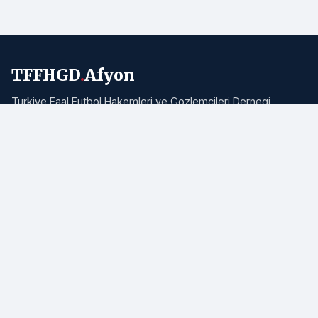
TFFHGD
.
Afyon
Turkiye Faal Futbol Hakemleri ve Gozlemcileri Dernegi
Afyonkarahisar Subesi resmi haber portali. Bolgemizden ve
Turkiye'den hakemlik, futbol ve spor haberleri.
Adres:
Afyonkarahisar
E-posta:
info@tffhgdafyon.com
Hizli Bagliantilar
Ana Sayfa
Tum Haberler
Hakkimizda
Iletisim