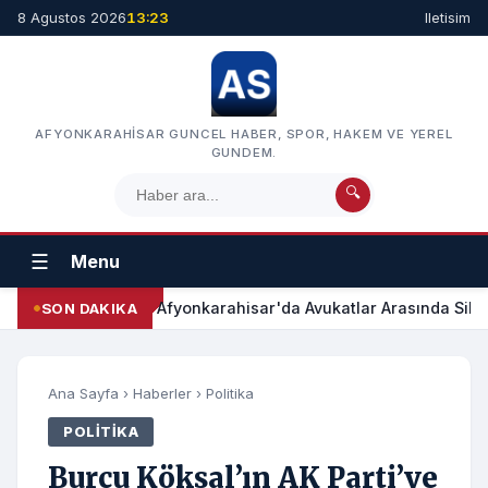
8 Agustos 2026
13:23
Iletisim
AFYONKARAHISAR GUNCEL HABER, SPOR, HAKEM VE YEREL
GUNDEM.
🔍
☰
Menu
Afyonkarahisar'da Avukatlar Arasında Silah
SON DAKIKA
Ana Sayfa
›
Haberler
›
Politika
POLITIKA
Burcu Köksal’ın AK Parti’ye