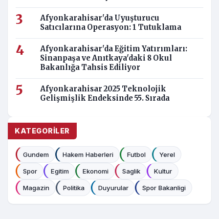
Afyonkarahisar'da Uyuşturucu
Satıcılarına Operasyon: 1 Tutuklama
Afyonkarahisar'da Eğitim Yatırımları:
Sinanpaşa ve Anıtkaya'daki 8 Okul
Bakanlığa Tahsis Ediliyor
Afyonkarahisar 2025 Teknolojik
Gelişmişlik Endeksinde 55. Sırada
KATEGORILER
Gundem
Hakem Haberleri
Futbol
Yerel
Spor
Egitim
Ekonomi
Saglik
Kultur
Magazin
Politika
Duyurular
Spor Bakanligi