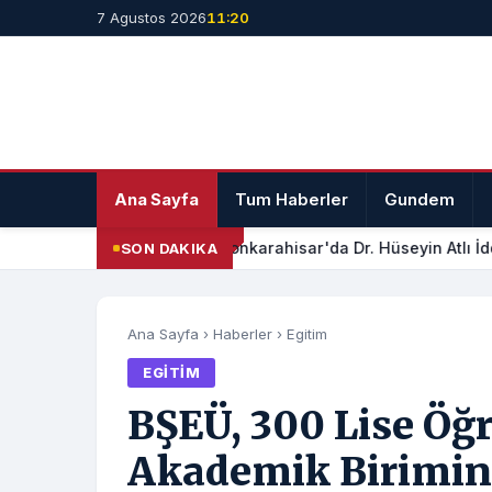
7 Agustos 2026
11:20
Ana Sayfa
Tum Haberler
Gundem
Afyonkarahisar'da Dr. Hüseyin Atlı İdd
SON DAKIKA
Ana Sayfa
›
Haberler
›
Egitim
EGITIM
BŞEÜ, 300 Lise Öğr
Akademik Birimini