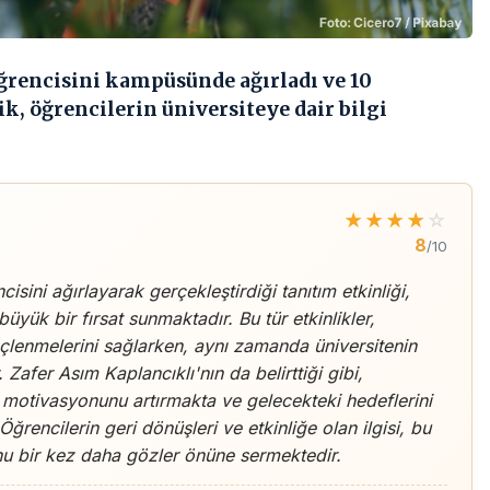
 öğrencisini kampüsünde ağırladı ve 10
k, öğrencilerin üniversiteye dair bilgi
★
★
★
★
☆
8
/10
isini ağırlayarak gerçekleştirdiği tanıtım etkinliği,
üyük bir fırsat sunmaktadır. Bu tür etkinlikler,
inçlenmelerini sağlarken, aynı zamanda üniversitenin
. Zafer Asım Kaplancıklı'nın da belirttiği gibi,
n motivasyonunu artırmakta ve gelecekteki hedeflerini
ğrencilerin geri dönüşleri ve etkinliğe olan ilgisi, bu
nu bir kez daha gözler önüne sermektedir.