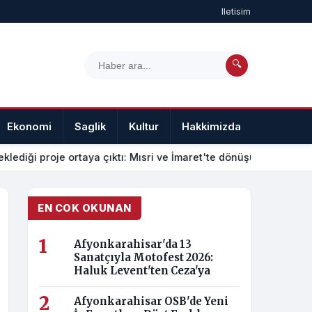
Iletisim
🔍
Ekonomi
Saglik
Kultur
Hakkimizda
Iletisim
klediği proje ortaya çıktı: Mısri ve İmaret'te dönüşüm nasıl olac
EN COK OKUNAN
Afyonkarahisar'da 13
Sanatçıyla Motofest 2026:
Haluk Levent'ten Ceza'ya
Afyonkarahisar OSB'de Yeni