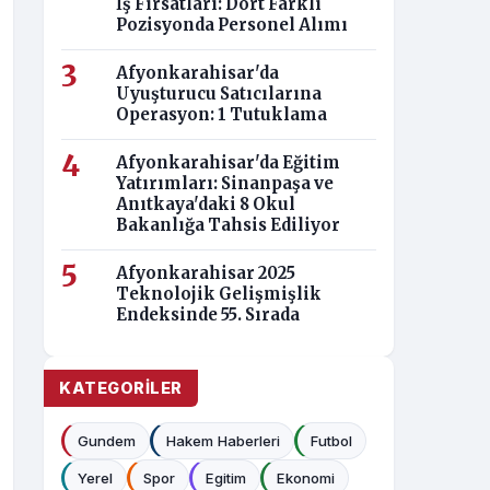
İş Fırsatları: Dört Farklı
Pozisyonda Personel Alımı
Afyonkarahisar'da
Uyuşturucu Satıcılarına
Operasyon: 1 Tutuklama
Afyonkarahisar'da Eğitim
Yatırımları: Sinanpaşa ve
Anıtkaya'daki 8 Okul
Bakanlığa Tahsis Ediliyor
Afyonkarahisar 2025
Teknolojik Gelişmişlik
Endeksinde 55. Sırada
KATEGORILER
Gundem
Hakem Haberleri
Futbol
Yerel
Spor
Egitim
Ekonomi