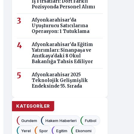
İş Fırsatları: Dört Farklı
Pozisyonda Personel Alımı
Afyonkarahisar'da
Uyuşturucu Satıcılarına
Operasyon: 1 Tutuklama
Afyonkarahisar'da Eğitim
Yatırımları: Sinanpaşa ve
Anıtkaya'daki 8 Okul
Bakanlığa Tahsis Ediliyor
Afyonkarahisar 2025
Teknolojik Gelişmişlik
Endeksinde 55. Sırada
KATEGORILER
Gundem
Hakem Haberleri
Futbol
Yerel
Spor
Egitim
Ekonomi