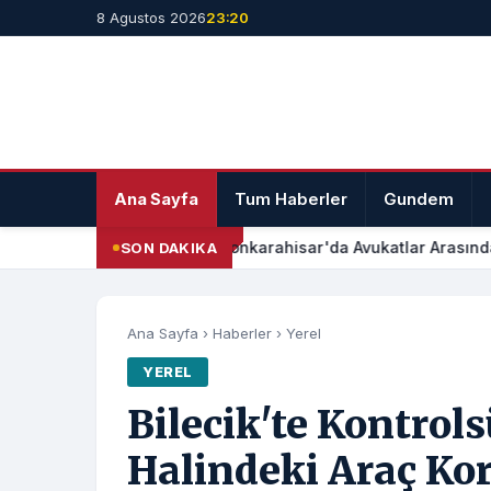
8 Agustos 2026
23:20
Ana Sayfa
Tum Haberler
Gundem
Afyonkarahisar'da Avukatlar Arasında 
SON DAKIKA
Ana Sayfa
›
Haberler
›
Yerel
YEREL
Bilecik'te Kontrol
Halindeki Araç Kor