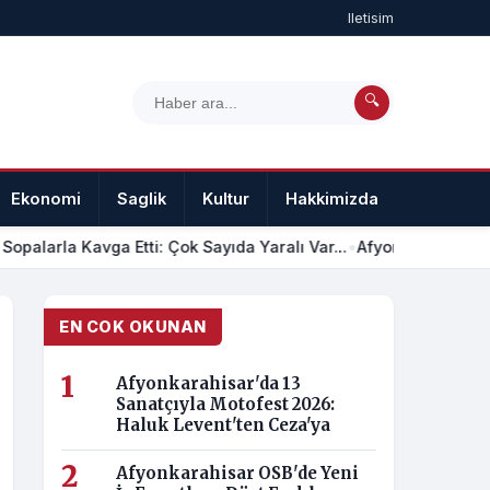
Iletisim
🔍
Ekonomi
Saglik
Kultur
Hakkimizda
Iletisim
Sopalarla Kavga Etti: Çok Sayıda Yaralı Var...
•
Afyon Işıklar'da 4
EN COK OKUNAN
Afyonkarahisar'da 13
Sanatçıyla Motofest 2026:
Haluk Levent'ten Ceza'ya
Afyonkarahisar OSB'de Yeni