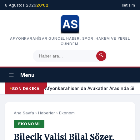
8 Agustos 2026
20:02
Iletisim
AFYONKARAHISAR GUNCEL HABER, SPOR, HAKEM VE YEREL
GUNDEM.
🔍
☰
Menu
Afyonkarahisar'da Avukatlar Arasında Silah
SON DAKIKA
Ana Sayfa
›
Haberler
›
Ekonomi
EKONOMI
Bilecik Valisi Bilal Sözer,