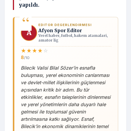
yapıldı.
EDITOR DEGERLENDIRMESI
Afyon Spor Editor
A
Yerel haber, futbol, hakem atamalari,
amator lig
★
★
★
★
☆
8
/10
Bilecik Valisi Bilal Sözer’in esnafla
buluşması, yerel ekonominin canlanması
ve devlet-millet ilişkilerinin güçlenmesi
açısından kritik bir adım. Bu tür
etkinlikler, esnafın taleplerinin dinlenmesi
ve yerel yönetimlerin daha duyarlı hale
gelmesi ile toplumsal güvenin
artırılmasına katkı sağlıyor. Esnaf,
Bilecik’in ekonomik dinamiklerinin temel