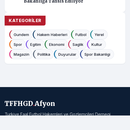
Bakanlığa Tahsis Ediliyor
KATEGORILER
Gundem
Hakem Haberleri
Futbol
Yerel
Spor
Egitim
Ekonomi
Saglik
Kultur
Magazin
Politika
Duyurular
Spor Bakanligi
TFFHGD
.
Afyon
Turkiye Faal Futbol Hakemleri ve Gozlemcileri Dernegi
Afyonkarahisar Subesi resmi haber portali. Bolgemizden ve
Turkiye'den hakemlik, futbol ve spor haberleri.