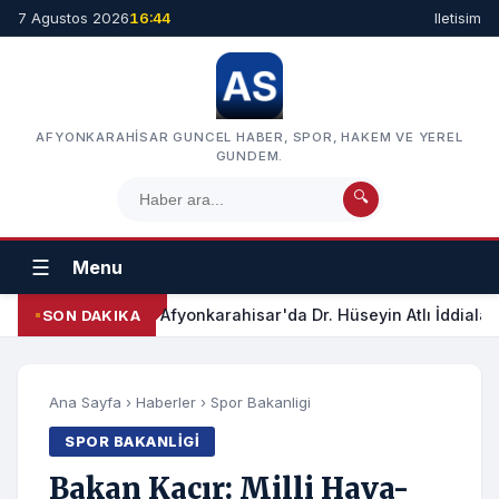
7 Agustos 2026
16:44
Iletisim
AFYONKARAHISAR GUNCEL HABER, SPOR, HAKEM VE YEREL
GUNDEM.
🔍
☰
Menu
Afyonkarahisar'da Dr. Hüseyin Atlı İddialar
SON DAKIKA
Ana Sayfa
›
Haberler
›
Spor Bakanligi
SPOR BAKANLIGI
Bakan Kacır: Milli Hava-