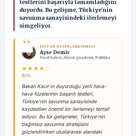
testlerini başarıyla tamamladığını
duyurdu. Bu gelişme, Türkiye'nin
savunma sanayisindeki ilerlemeyi
simgeliyor.
EDITOR DEGERLENDIRMESI
Ayse Demir
Yerel haber, Afyon gundemi, Politika
★
★
★
★
☆
8
/10
Bakan Kacır'ın duyurduğu yerli hava-
hava füzelerinin başarılı testleri,
Türkiye'nin savunma sanayisinde
kaydedilen önemli bir ilerlemeyi temsil
ediyor. Bu tür gelişmeler, Türkiye'nin
bağımsız savunma stratejisini
güçlendirirken uluslararası alandaki