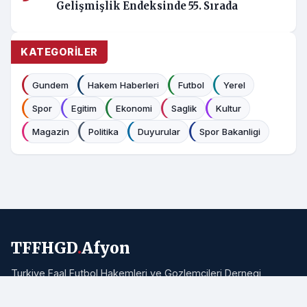
Gelişmişlik Endeksinde 55. Sırada
KATEGORILER
Gundem
Hakem Haberleri
Futbol
Yerel
Spor
Egitim
Ekonomi
Saglik
Kultur
Magazin
Politika
Duyurular
Spor Bakanligi
TFFHGD
.
Afyon
Turkiye Faal Futbol Hakemleri ve Gozlemcileri Dernegi
Afyonkarahisar Subesi resmi haber portali. Bolgemizden ve
Turkiye'den hakemlik, futbol ve spor haberleri.