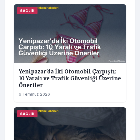
SAGLIK
Yenipazar'da İki Otomobil Çarpıştı:
10 Yaralı ve Trafik Güvenliği Üzerine
Öneriler
6 Temmuz 2026
SAGLIK