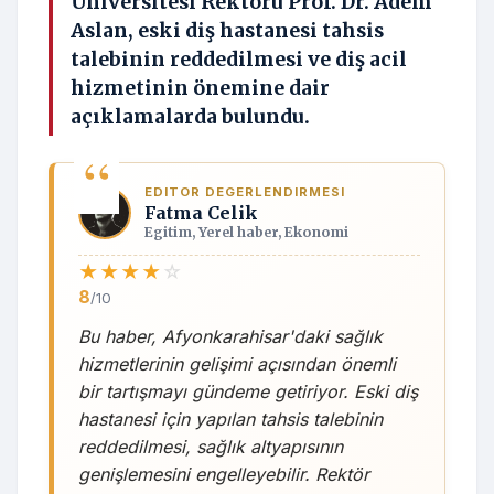
Üniversitesi Rektörü Prof. Dr. Adem
Aslan, eski diş hastanesi tahsis
talebinin reddedilmesi ve diş acil
hizmetinin önemine dair
açıklamalarda bulundu.
EDITOR DEGERLENDIRMESI
Fatma Celik
Egitim, Yerel haber, Ekonomi
★
★
★
★
☆
8
/10
Bu haber, Afyonkarahisar'daki sağlık
hizmetlerinin gelişimi açısından önemli
bir tartışmayı gündeme getiriyor. Eski diş
hastanesi için yapılan tahsis talebinin
reddedilmesi, sağlık altyapısının
genişlemesini engelleyebilir. Rektör