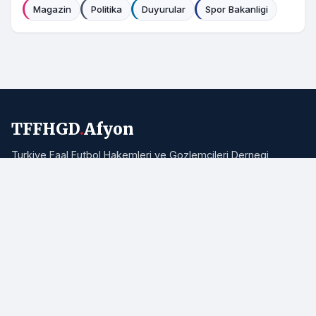
Magazin
Politika
Duyurular
Spor Bakanligi
TFFHGD
.
Afyon
Turkiye Faal Futbol Hakemleri ve Gozlemcileri Dernegi
Afyonkarahisar Subesi resmi haber portali. Bolgemizden ve
Turkiye'den hakemlik, futbol ve spor haberleri.
Adres:
Afyonkarahisar
E-posta:
info@tffhgdafyon.com
Hizli Bagliantilar
Ana Sayfa
Tum Haberler