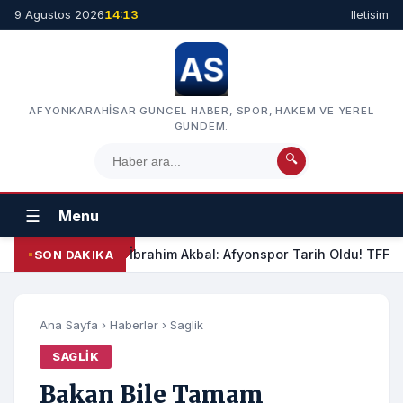
9 Agustos 2026
14:13
Iletisim
AFYONKARAHISAR GUNCEL HABER, SPOR, HAKEM VE YEREL
GUNDEM.
🔍
☰
Menu
İbrahim Akbal: Afyonspor Tarih Oldu! TFF Am
SON DAKIKA
Ana Sayfa
›
Haberler
›
Saglik
SAGLIK
Bakan Bile Tamam