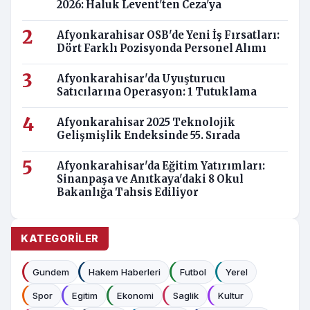
2026: Haluk Levent'ten Ceza'ya
Afyonkarahisar OSB'de Yeni İş Fırsatları:
Dört Farklı Pozisyonda Personel Alımı
Afyonkarahisar'da Uyuşturucu
Satıcılarına Operasyon: 1 Tutuklama
Afyonkarahisar 2025 Teknolojik
Gelişmişlik Endeksinde 55. Sırada
Afyonkarahisar'da Eğitim Yatırımları:
Sinanpaşa ve Anıtkaya'daki 8 Okul
Bakanlığa Tahsis Ediliyor
KATEGORILER
Gundem
Hakem Haberleri
Futbol
Yerel
Spor
Egitim
Ekonomi
Saglik
Kultur