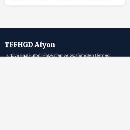
TFFHGD
.
Afyon
Turkiye Faal Futbol Hakemleri ve Gozlemcileri Dernegi
Afyonkarahisar Subesi resmi haber portali. Bolgemizden ve
Turkiye'den hakemlik, futbol ve spor haberleri.
Adres:
Afyonkarahisar
E-posta:
info@tffhgdafyon.com
Hizli Bagliantilar
Ana Sayfa
Tum Haberler
Hakkimizda