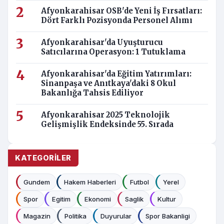
Afyonkarahisar OSB'de Yeni İş Fırsatları:
Dört Farklı Pozisyonda Personel Alımı
Afyonkarahisar'da Uyuşturucu
Satıcılarına Operasyon: 1 Tutuklama
Afyonkarahisar'da Eğitim Yatırımları:
Sinanpaşa ve Anıtkaya'daki 8 Okul
Bakanlığa Tahsis Ediliyor
Afyonkarahisar 2025 Teknolojik
Gelişmişlik Endeksinde 55. Sırada
KATEGORILER
Gundem
Hakem Haberleri
Futbol
Yerel
Spor
Egitim
Ekonomi
Saglik
Kultur
Magazin
Politika
Duyurular
Spor Bakanligi