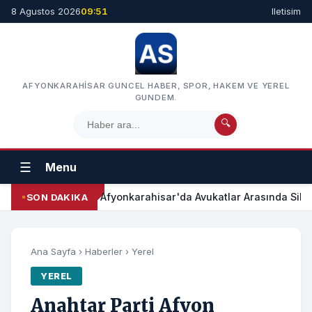
8 Agustos 2026
09:51
Iletisim
AFYONKARAHISAR GUNCEL HABER, SPOR, HAKEM VE YEREL
GUNDEM.
🔍
☰
Menu
Afyonkarahisar'da Avukatlar Arasında Silah
SON DAKIKA
Ana Sayfa
›
Haberler
›
Yerel
YEREL
Anahtar Parti Afyon