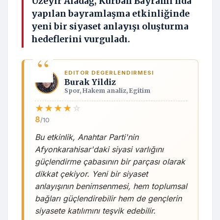
Üzeyir Aladağ, Kurban Bayramı'nda
yapılan bayramlaşma etkinliğinde
yeni bir siyaset anlayışı oluşturma
hedeflerini vurguladı.
EDITOR DEGERLENDIRMESI
Burak Yildiz
Spor, Hakem analiz, Egitim
★
★
★
★
☆
8
/10
Bu etkinlik, Anahtar Parti'nin
Afyonkarahisar'daki siyasi varlığını
güçlendirme çabasının bir parçası olarak
dikkat çekiyor. Yeni bir siyaset
anlayışının benimsenmesi, hem toplumsal
bağları güçlendirebilir hem de gençlerin
siyasete katılımını teşvik edebilir.