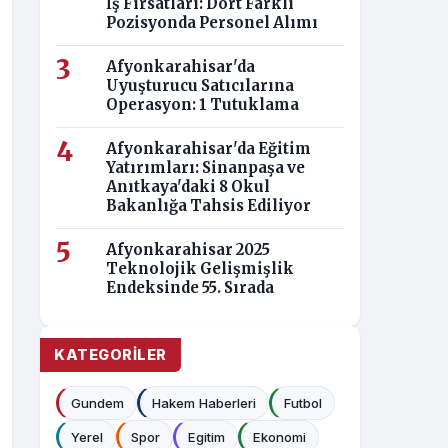
İş Fırsatları: Dört Farklı
Pozisyonda Personel Alımı
Afyonkarahisar'da
Uyuşturucu Satıcılarına
Operasyon: 1 Tutuklama
Afyonkarahisar'da Eğitim
Yatırımları: Sinanpaşa ve
Anıtkaya'daki 8 Okul
Bakanlığa Tahsis Ediliyor
Afyonkarahisar 2025
Teknolojik Gelişmişlik
Endeksinde 55. Sırada
KATEGORILER
Gundem
Hakem Haberleri
Futbol
Yerel
Spor
Egitim
Ekonomi