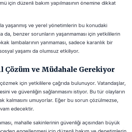
ümü için düzenli bakım yapılmasının önemine dikkat
kla yaşanmış ve yerel yönetimlerin bu konudaki
'da da, benzer sorunların yaşanmaması için yetkililerin
okak lambalarının yanmaması, sadece karanlık bir
osyal yaşamı da olumsuz etkiliyor.
cil Çözüm ve Müdahale Gerekiyor
 çözmek için yetkililere çağrıda bulunuyor. Vatandaşlar,
sini ve güvenliğin sağlanmasını istiyor. Bu tür olayların
arak kalmasını umuyorlar. Eğer bu sorun çözülmezse,
evam edecektir.
aması, mahalle sakinlerinin güvenliği açısından büyük
nceden engellenmesi için düzenli bakım ve denetimlerin