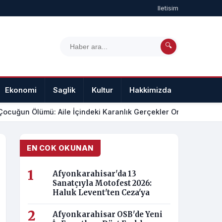
Iletisim
🔍
Ekonomi
Saglik
Kultur
Hakkimizda
Iletisim
ocuğun Ölümü: Aile İçindeki Karanlık Gerçekler Ortaya Çıktı
•
Af
EN COK OKUNAN
Afyonkarahisar'da 13
Sanatçıyla Motofest 2026:
Haluk Levent'ten Ceza'ya
Afyonkarahisar OSB'de Yeni