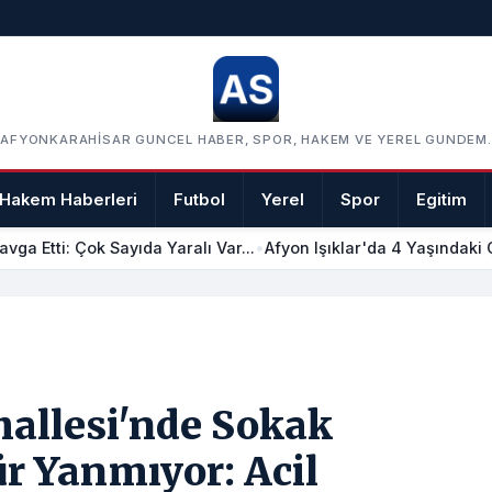
AFYONKARAHISAR GUNCEL HABER, SPOR, HAKEM VE YEREL GUNDEM.
Hakem Haberleri
Futbol
Yerel
Spor
Egitim
ga Etti: Çok Sayıda Yaralı Var...
•
Afyon Işıklar'da 4 Yaşındaki Ç
hallesi'nde Sokak
r Yanmıyor: Acil