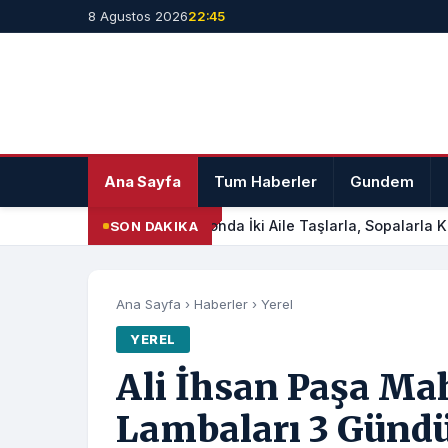
8 Agustos 2026
22:45
Ana Sayfa
Tum Haberler
Gundem
Afyonda İki Aile Taşlarla, Sopalarla Kav
SON DAKIKA
Ana Sayfa
›
Haberler
›
Yerel
YEREL
Ali İhsan Paşa Ma
Lambaları 3 Gündü