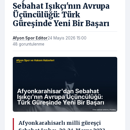
Sebahat Işıkçı'nın Avrupa
Üçüncülüğü: Türk
Güreşinde Yeni Bir Başarı
Afyon Spor Editor
24 Mayis 2026 15:00
48 goruntulenme
Afyonkarahisarlı milli güreşçi