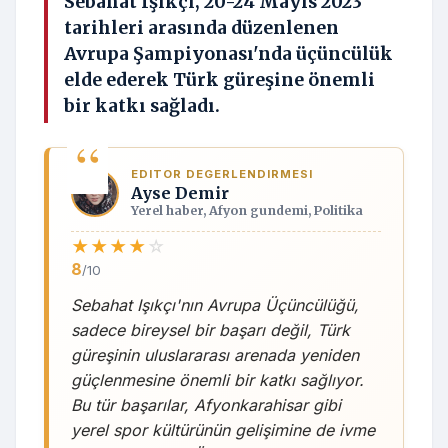
Sebahat Işıkçı, 20-24 Mayıs 2023
tarihleri arasında düzenlenen
Avrupa Şampiyonası'nda üçüncülük
elde ederek Türk güreşine önemli
bir katkı sağladı.
EDITOR DEGERLENDIRMESI
Ayse Demir
Yerel haber, Afyon gundemi, Politika
★
★
★
★
☆
8
/10
Sebahat Işıkçı'nın Avrupa Üçüncülüğü,
sadece bireysel bir başarı değil, Türk
güreşinin uluslararası arenada yeniden
güçlenmesine önemli bir katkı sağlıyor.
Bu tür başarılar, Afyonkarahisar gibi
yerel spor kültürünün gelişimine de ivme