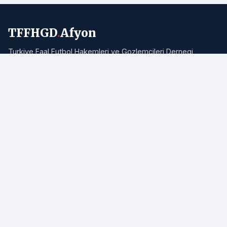
TFFHGD
.
Afyon
Turkiye Faal Futbol Hakemleri ve Gozlemcileri Dernegi
Afyonkarahisar Subesi resmi haber portali. Bolgemizden ve
Turkiye'den hakemlik, futbol ve spor haberleri.
Adres:
Afyonkarahisar
E-posta:
info@tffhgdafyon.com
Hizli Bagliantilar
Ana Sayfa
Tum Haberler
Hakkimizda
Iletisim
RSS Akisi
Site Haritasi