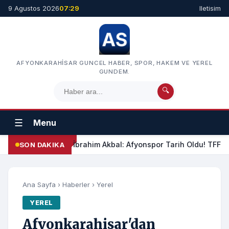
9 Agustos 2026
07:29
Iletisim
AFYONKARAHISAR GUNCEL HABER, SPOR, HAKEM VE YEREL
GUNDEM.
🔍
☰
Menu
İbrahim Akbal: Afyonspor Tarih Oldu! TFF Am
SON DAKIKA
Ana Sayfa
›
Haberler
›
Yerel
YEREL
Afyonkarahisar'dan