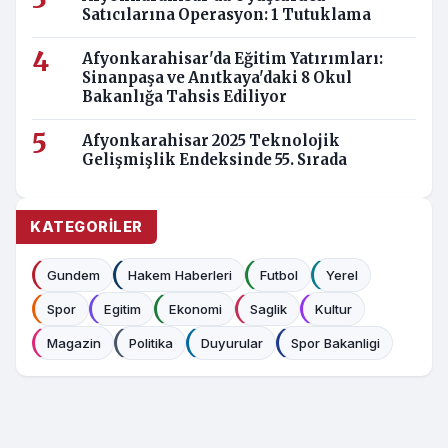
Satıcılarına Operasyon: 1 Tutuklama
Afyonkarahisar'da Eğitim Yatırımları:
Sinanpaşa ve Anıtkaya'daki 8 Okul
Bakanlığa Tahsis Ediliyor
Afyonkarahisar 2025 Teknolojik
Gelişmişlik Endeksinde 55. Sırada
KATEGORILER
Gundem
Hakem Haberleri
Futbol
Yerel
Spor
Egitim
Ekonomi
Saglik
Kultur
Magazin
Politika
Duyurular
Spor Bakanligi