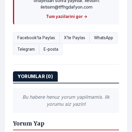
onayindan sonra yayinlar. Iletisim:
iletisim@tffhgdafyon.com
Tum yazilarini gor →
Facebook'ta Paylas
X'te Paylas
WhatsApp
Telegram
E-posta
YORUMLAR (0)
Bu habere henuz yorum yapilmamis. Ilk
yorumu siz yazin!
Yorum Yap