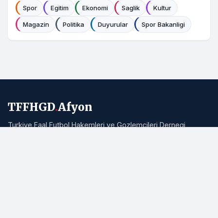
Spor
Egitim
Ekonomi
Saglik
Kultur
Magazin
Politika
Duyurular
Spor Bakanligi
TFFHGD
.
Afyon
Turkiye Faal Futbol Hakemleri ve Gozlemcileri Dernegi
Afyonkarahisar Subesi resmi haber portali. Bolgemizden ve
Turkiye'den hakemlik, futbol ve spor haberleri.
Adres:
Afyonkarahisar
E-posta:
info@tffhgdafyon.com
Hizli Bagliantilar