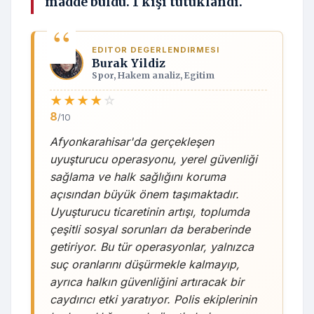
madde buldu. 1 kişi tutuklandı.
EDITOR DEGERLENDIRMESI
Burak Yildiz
Spor, Hakem analiz, Egitim
★
★
★
★
☆
8
/10
Afyonkarahisar'da gerçekleşen
uyuşturucu operasyonu, yerel güvenliği
sağlama ve halk sağlığını koruma
açısından büyük önem taşımaktadır.
Uyuşturucu ticaretinin artışı, toplumda
çeşitli sosyal sorunları da beraberinde
getiriyor. Bu tür operasyonlar, yalnızca
suç oranlarını düşürmekle kalmayıp,
ayrıca halkın güvenliğini artıracak bir
caydırıcı etki yaratıyor. Polis ekiplerinin