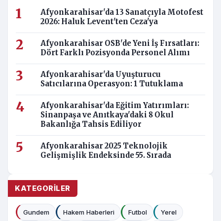
Afyonkarahisar'da 13 Sanatçıyla Motofest
2026: Haluk Levent'ten Ceza'ya
Afyonkarahisar OSB'de Yeni İş Fırsatları:
Dört Farklı Pozisyonda Personel Alımı
Afyonkarahisar'da Uyuşturucu
Satıcılarına Operasyon: 1 Tutuklama
Afyonkarahisar'da Eğitim Yatırımları:
Sinanpaşa ve Anıtkaya'daki 8 Okul
Bakanlığa Tahsis Ediliyor
Afyonkarahisar 2025 Teknolojik
Gelişmişlik Endeksinde 55. Sırada
KATEGORILER
Gundem
Hakem Haberleri
Futbol
Yerel