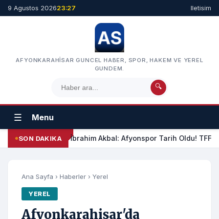
9 Agustos 2026
23:27
Iletisim
AFYONKARAHISAR GUNCEL HABER, SPOR, HAKEM VE YEREL
GUNDEM.
🔍
☰
Menu
İbrahim Akbal: Afyonspor Tarih Oldu! TFF Am
SON DAKIKA
Ana Sayfa
›
Haberler
›
Yerel
YEREL
Afyonkarahisar'da