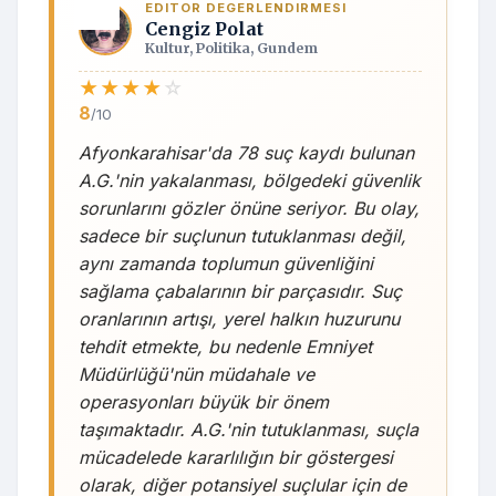
EDITOR DEGERLENDIRMESI
Cengiz Polat
Kultur, Politika, Gundem
★
★
★
★
☆
8
/10
Afyonkarahisar'da 78 suç kaydı bulunan
A.G.'nin yakalanması, bölgedeki güvenlik
sorunlarını gözler önüne seriyor. Bu olay,
sadece bir suçlunun tutuklanması değil,
aynı zamanda toplumun güvenliğini
sağlama çabalarının bir parçasıdır. Suç
oranlarının artışı, yerel halkın huzurunu
tehdit etmekte, bu nedenle Emniyet
Müdürlüğü'nün müdahale ve
operasyonları büyük bir önem
taşımaktadır. A.G.'nin tutuklanması, suçla
mücadelede kararlılığın bir göstergesi
olarak, diğer potansiyel suçlular için de