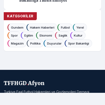
Bakanlığa Tahsis Ediliyor
KATEGORILER
Gundem
Hakem Haberleri
Futbol
Yerel
Spor
Egitim
Ekonomi
Saglik
Kultur
Magazin
Politika
Duyurular
Spor Bakanligi
TFFHGD
.
Afyon
Turkiye Faal Futbol Hakemleri ve Gozlemcileri Dernegi
Afyonkarahisar Subesi resmi haber portali. Bolgemizden ve
Turkiye'den hakemlik, futbol ve spor haberleri.