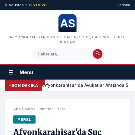
8 Agustos 2026
19:20
Iletisim
AFYONKARAHISAR GUNCEL HABER, SPOR, HAKEM VE YEREL
GUNDEM.
🔍
☰
Menu
Afyonkarahisar'da Avukatlar Arasında Silah
SON DAKIKA
Ana Sayfa
›
Haberler
›
Yerel
YEREL
Afyonkarahisar'da Suç