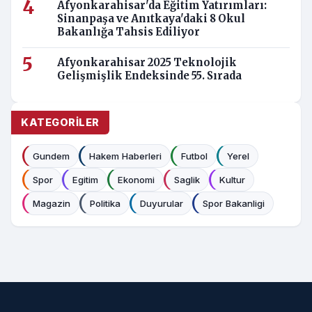
Afyonkarahisar'da Eğitim Yatırımları:
Sinanpaşa ve Anıtkaya'daki 8 Okul
Bakanlığa Tahsis Ediliyor
Afyonkarahisar 2025 Teknolojik
Gelişmişlik Endeksinde 55. Sırada
KATEGORILER
Gundem
Hakem Haberleri
Futbol
Yerel
Spor
Egitim
Ekonomi
Saglik
Kultur
Magazin
Politika
Duyurular
Spor Bakanligi