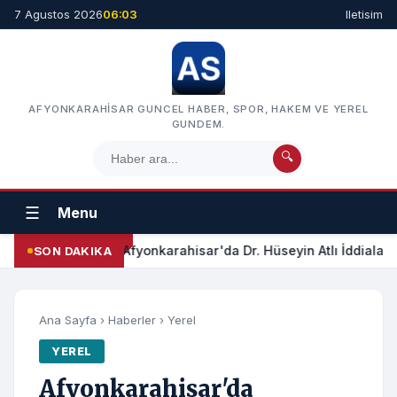
7 Agustos 2026
06:03
Iletisim
AFYONKARAHISAR GUNCEL HABER, SPOR, HAKEM VE YEREL
GUNDEM.
🔍
☰
Menu
Afyonkarahisar'da Dr. Hüseyin Atlı İddiaları
SON DAKIKA
Ana Sayfa
›
Haberler
›
Yerel
YEREL
Afyonkarahisar'da