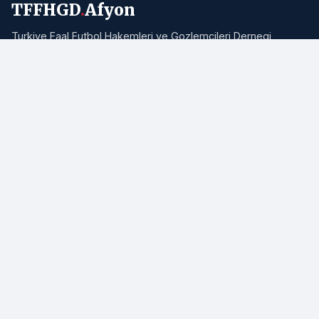
TFFHGD
.
Afyon
Turkiye Faal Futbol Hakemleri ve Gozlemcileri Dernegi
Afyonkarahisar Subesi resmi haber portali. Bolgemizden ve
Turkiye'den hakemlik, futbol ve spor haberleri.
Adres:
Afyonkarahisar
E-posta:
info@tffhgdafyon.com
Hizli Bagliantilar
Ana Sayfa
Tum Haberler
Hakkimizda
Iletisim
RSS Akisi
Site Haritasi
Yasal