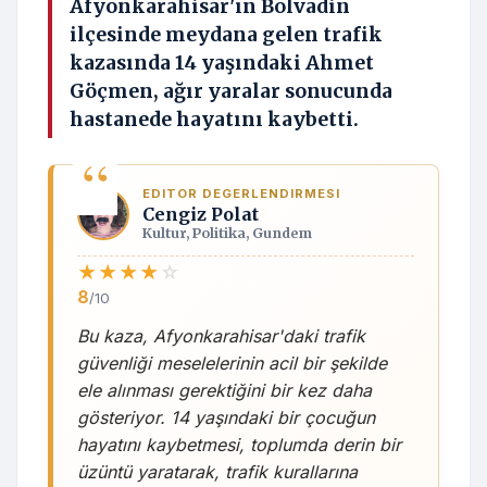
Afyonkarahisar'ın Bolvadin
ilçesinde meydana gelen trafik
kazasında 14 yaşındaki Ahmet
Göçmen, ağır yaralar sonucunda
hastanede hayatını kaybetti.
EDITOR DEGERLENDIRMESI
Cengiz Polat
Kultur, Politika, Gundem
★
★
★
★
☆
8
/10
Bu kaza, Afyonkarahisar'daki trafik
güvenliği meselelerinin acil bir şekilde
ele alınması gerektiğini bir kez daha
gösteriyor. 14 yaşındaki bir çocuğun
hayatını kaybetmesi, toplumda derin bir
üzüntü yaratarak, trafik kurallarına