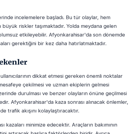
rinde incelemelere başladı. Bu tür olaylar, hem
çin büyük riskler taşımaktadır. Yolda meydana gelen
ni olumsuz etkileyebilir. Afyonkarahisar'da son dönemde
maları gerektiğini bir kez daha hatırlatmaktadır.
rekenler
ullanıcılarının dikkat etmesi gereken önemli noktalar
ir mesafeye çekilmesi ve uzman ekiplerin gelmesi
üzerinde durulması ve benzer olayların önüne geçilmesi
edir. Afyonkarahisar'da kaza sonrası alınacak önlemler,
e trafik akışını kolaylaştıracaktır.
ası kazaları minimize edecektir. Araçların bakımının
ini artıracak başlıca faktörlerden biridir. Ayrıca,