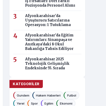
İş Fırsatları: Dört Farklı
Pozisyonda Personel Alımı
Afyonkarahisar'da
Uyuşturucu Satıcılarına
Operasyon: 1 Tutuklama
Afyonkarahisar'da Eğitim
Yatırımları: Sinanpaşa ve
Anıtkaya'daki 8 Okul
Bakanlığa Tahsis Ediliyor
Afyonkarahisar 2025
Teknolojik Gelişmişlik
Endeksinde 55. Sırada
KATEGORILER
Gundem
Hakem Haberleri
Futbol
Yerel
Spor
Egitim
Ekonomi