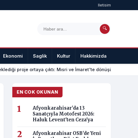
Iletisim
🔍
Ekonomi
Saglik
Kultur
Hakkimizda
Iletisim
klediği proje ortaya çıktı: Mısri ve İmaret'te dönüşüm nasıl olac
EN COK OKUNAN
Afyonkarahisar'da 13
Sanatçıyla Motofest 2026:
Haluk Levent'ten Ceza'ya
Afyonkarahisar OSB'de Yeni