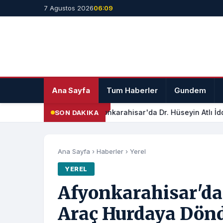
7 Agustos 2026
06:09
Ana Sayfa
Tum Haberler
Gundem
Afyonkarahisar'da Dr. Hüseyin Atlı İdd
SON DAKIKA
Ana Sayfa
›
Haberler
›
Yerel
YEREL
Afyonkarahisar'da
Araç Hurdaya Dön