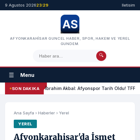
9 Agustos 2026
23:29
Iletisim
AFYONKARAHISAR GUNCEL HABER, SPOR, HAKEM VE YEREL
GUNDEM.
🔍
☰
Menu
İbrahim Akbal: Afyonspor Tarih Oldu! TFF Am
SON DAKIKA
Ana Sayfa
›
Haberler
›
Yerel
YEREL
Afyonkarahisar'da İsmet