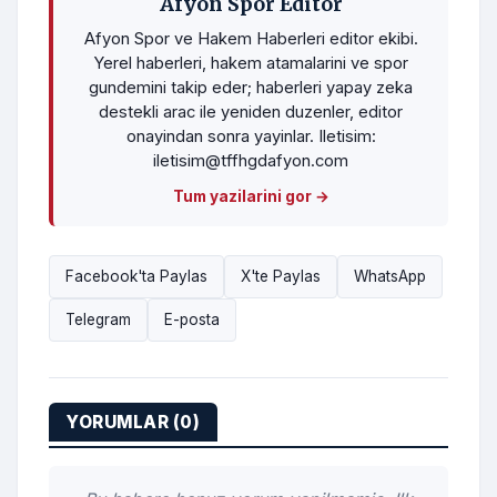
Afyon Spor Editor
Afyon Spor ve Hakem Haberleri editor ekibi.
Yerel haberleri, hakem atamalarini ve spor
gundemini takip eder; haberleri yapay zeka
destekli arac ile yeniden duzenler, editor
onayindan sonra yayinlar. Iletisim:
iletisim@tffhgdafyon.com
Tum yazilarini gor →
Facebook'ta Paylas
X'te Paylas
WhatsApp
Telegram
E-posta
YORUMLAR (0)