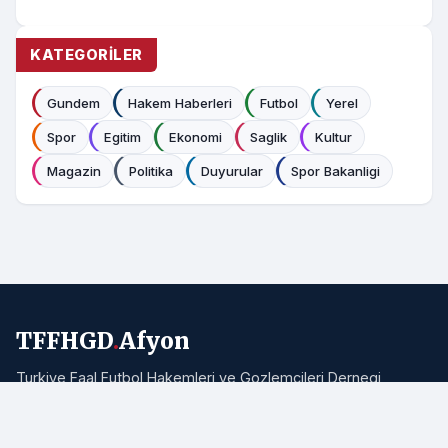
KATEGORILER
Gundem
Hakem Haberleri
Futbol
Yerel
Spor
Egitim
Ekonomi
Saglik
Kultur
Magazin
Politika
Duyurular
Spor Bakanligi
TFFHGD
.
Afyon
Turkiye Faal Futbol Hakemleri ve Gozlemcileri Dernegi
Afyonkarahisar Subesi resmi haber portali. Bolgemizden ve
Turkiye'den hakemlik, futbol ve spor haberleri.