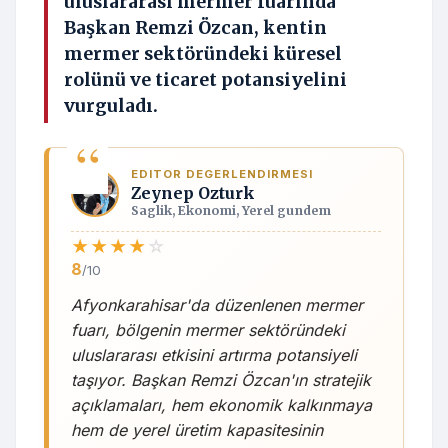
uluslararası mermer fuarında
Başkan Remzi Özcan, kentin
mermer sektöründeki küresel
rolünü ve ticaret potansiyelini
vurguladı.
EDITOR DEGERLENDIRMESI
Zeynep Ozturk
Saglik, Ekonomi, Yerel gundem
★
★
★
★
☆
8
/10
Afyonkarahisar'da düzenlenen mermer
fuarı, bölgenin mermer sektöründeki
uluslararası etkisini artırma potansiyeli
taşıyor. Başkan Remzi Özcan'ın stratejik
açıklamaları, hem ekonomik kalkınmaya
hem de yerel üretim kapasitesinin