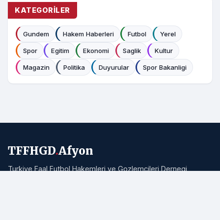
KATEGORILER
Gundem
Hakem Haberleri
Futbol
Yerel
Spor
Egitim
Ekonomi
Saglik
Kultur
Magazin
Politika
Duyurular
Spor Bakanligi
TFFHGD
.
Afyon
Turkiye Faal Futbol Hakemleri ve Gozlemcileri Dernegi
Afyonkarahisar Subesi resmi haber portali. Bolgemizden ve
Turkiye'den hakemlik, futbol ve spor haberleri.
Adres:
Afyonkarahisar