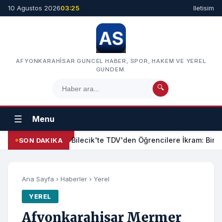
10 Agustos 2026
03:25
Iletisim
AFYONKARAHISAR GUNCEL HABER, SPOR, HAKEM VE YEREL
GUNDEM.
🔍
☰
Menu
Bilecik'te TDV'den Öğrencilere İkram: Birl
SON DAKIKA
Ana Sayfa
›
Haberler
›
Yerel
YEREL
Afyonkarahisar Mermer