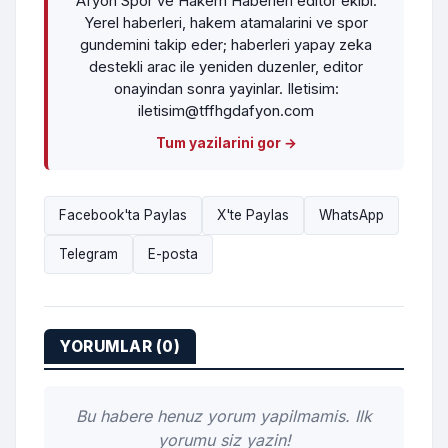
Afyon Spor ve Hakem Haberleri editor ekibi.
Yerel haberleri, hakem atamalarini ve spor
gundemini takip eder; haberleri yapay zeka
destekli arac ile yeniden duzenler, editor
onayindan sonra yayinlar. Iletisim:
iletisim@tffhgdafyon.com
Tum yazilarini gor →
Facebook'ta Paylas
X'te Paylas
WhatsApp
Telegram
E-posta
YORUMLAR (0)
Bu habere henuz yorum yapilmamis. Ilk
yorumu siz yazin!