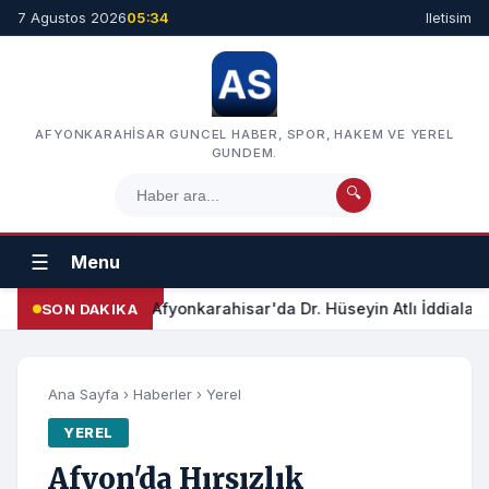
7 Agustos 2026
05:34
Iletisim
AFYONKARAHISAR GUNCEL HABER, SPOR, HAKEM VE YEREL
GUNDEM.
🔍
☰
Menu
Afyonkarahisar'da Dr. Hüseyin Atlı İddiaları
SON DAKIKA
Ana Sayfa
›
Haberler
›
Yerel
YEREL
Afyon'da Hırsızlık