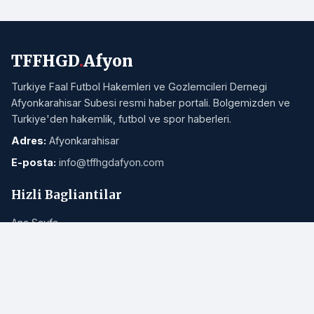
TFFHGD
.
Afyon
Turkiye Faal Futbol Hakemleri ve Gozlemcileri Dernegi
Afyonkarahisar Subesi resmi haber portali. Bolgemizden ve
Turkiye'den hakemlik, futbol ve spor haberleri.
Adres:
Afyonkarahisar
E-posta:
info@tffhgdafyon.com
Hizli Bagliantilar
Ana Sayfa
Tum Haberler
Hakkimizda
Iletisim
RSS Akisi