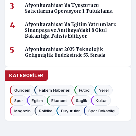
Afyonkarahisar'da Uyuşturucu
Satıcılarına Operasyon: 1 Tutuklama
Afyonkarahisar'da Eğitim Yatırımları:
Sinanpaşa ve Anıtkaya'daki 8 Okul
Bakanlığa Tahsis Ediliyor
Afyonkarahisar 2025 Teknolojik
Gelişmişlik Endeksinde 55. Sırada
KATEGORILER
Gundem
Hakem Haberleri
Futbol
Yerel
Spor
Egitim
Ekonomi
Saglik
Kultur
Magazin
Politika
Duyurular
Spor Bakanligi