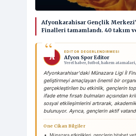
Afyonkarahisar Gençlik Merkezi'
Finalleri tamamlandı. 40 takım ve
EDITOR DEGERLENDIRMESI
A
Afyon Spor Editor
Yerel haber, futbol, hakem atamalari
Afyonkarahisar'daki Münazara Ligi İl Fina
geliştirmeyi amaçlayan önemli bir organi
gerçekleştirilen bu etkinlik, gençlerin to
ifade etme fırsatı bulmaları açısından kri
sosyal etkileşimlerini artırarak, akademi
bulunuyor. Ayrıca, gençlerin aktif vatanda
One Cikan Bilgiler
Münazara etkinlikleri, gençlerin hitabet yete