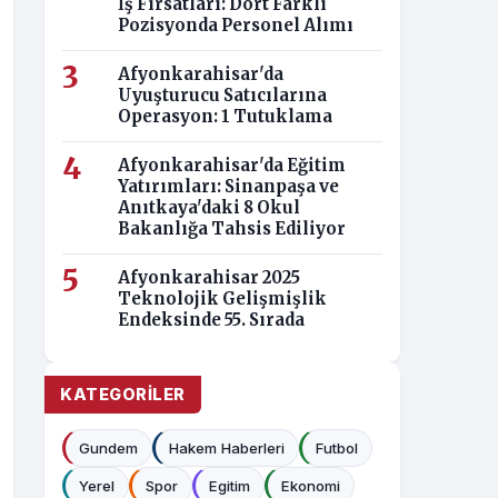
İş Fırsatları: Dört Farklı
Pozisyonda Personel Alımı
Afyonkarahisar'da
Uyuşturucu Satıcılarına
Operasyon: 1 Tutuklama
Afyonkarahisar'da Eğitim
Yatırımları: Sinanpaşa ve
Anıtkaya'daki 8 Okul
Bakanlığa Tahsis Ediliyor
Afyonkarahisar 2025
Teknolojik Gelişmişlik
Endeksinde 55. Sırada
KATEGORILER
Gundem
Hakem Haberleri
Futbol
Yerel
Spor
Egitim
Ekonomi