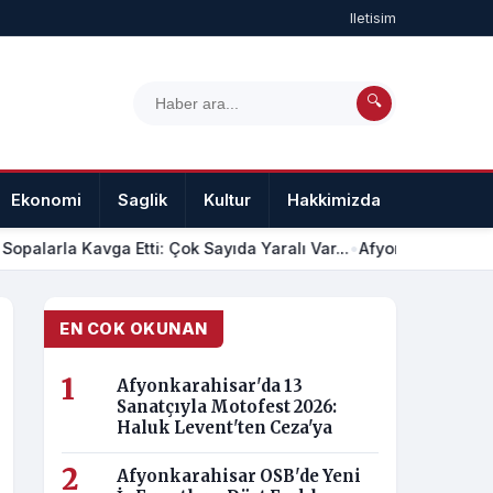
Iletisim
🔍
Ekonomi
Saglik
Kultur
Hakkimizda
Iletisim
Sopalarla Kavga Etti: Çok Sayıda Yaralı Var...
•
Afyon Işıklar'da 4
EN COK OKUNAN
Afyonkarahisar'da 13
Sanatçıyla Motofest 2026:
Haluk Levent'ten Ceza'ya
Afyonkarahisar OSB'de Yeni