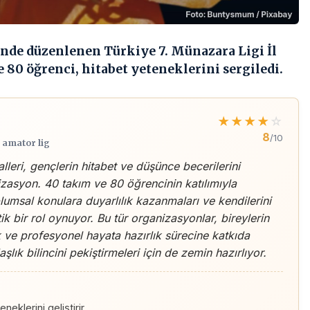
nde düzenlenen Türkiye 7. Münazara Ligi İl
 80 öğrenci, hitabet yeteneklerini sergiledi.
★
★
★
★
☆
8
/10
, amator lig
lleri, gençlerin hitabet ve düşünce becerilerini
zasyon. 40 takım ve 80 öğrencinin katılımıyla
plumsal konulara duyarlılık kazanmaları ve kendilerini
tik bir rol oynuyor. Bu tür organizasyonlar, bireylerin
k ve profesyonel hayata hazırlık sürecine katkıda
şlık bilincini pekiştirmeleri için de zemin hazırlıyor.
neklerini geliştirir.