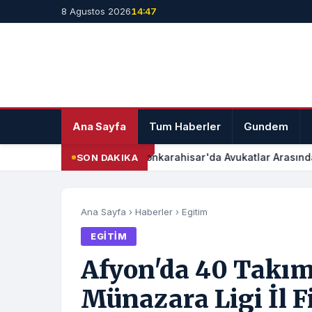
8 Agustos 2026
14:47
Ana Sayfa
Tum Haberler
Gundem
Afyonkarahisar'da Avukatlar Arasında 
SON DAKIKA
Ana Sayfa
›
Haberler
›
Egitim
EGITIM
Afyon'da 40 Takım 
Münazara Ligi İl 