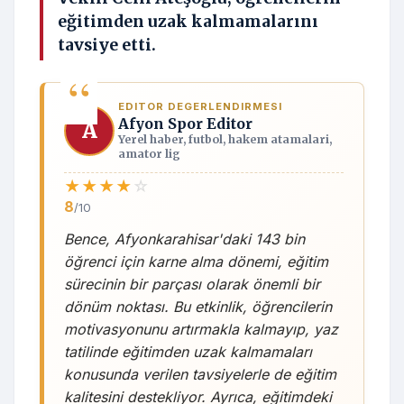
eğitimden uzak kalmamalarını
tavsiye etti.
EDITOR DEGERLENDIRMESI
Afyon Spor Editor
A
Yerel haber, futbol, hakem atamalari,
amator lig
★
★
★
★
☆
8
/10
Bence, Afyonkarahisar'daki 143 bin
öğrenci için karne alma dönemi, eğitim
sürecinin bir parçası olarak önemli bir
dönüm noktası. Bu etkinlik, öğrencilerin
motivasyonunu artırmakla kalmayıp, yaz
tatilinde eğitimden uzak kalmamaları
konusunda verilen tavsiyelerle de eğitim
kalitesini destekliyor. Ayrıca, eğitimdeki