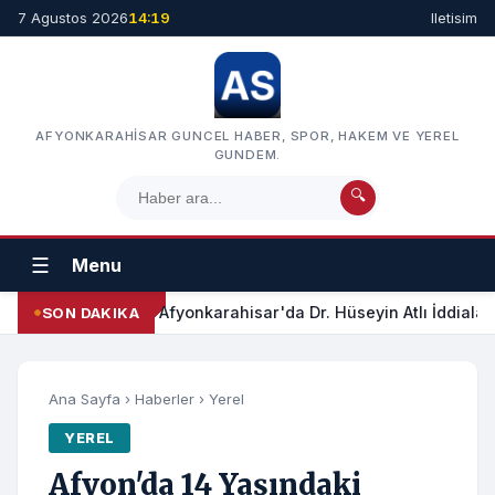
7 Agustos 2026
14:19
Iletisim
AFYONKARAHISAR GUNCEL HABER, SPOR, HAKEM VE YEREL
GUNDEM.
🔍
☰
Menu
Afyonkarahisar'da Dr. Hüseyin Atlı İddialar
SON DAKIKA
Ana Sayfa
›
Haberler
›
Yerel
YEREL
Afyon'da 14 Yaşındaki