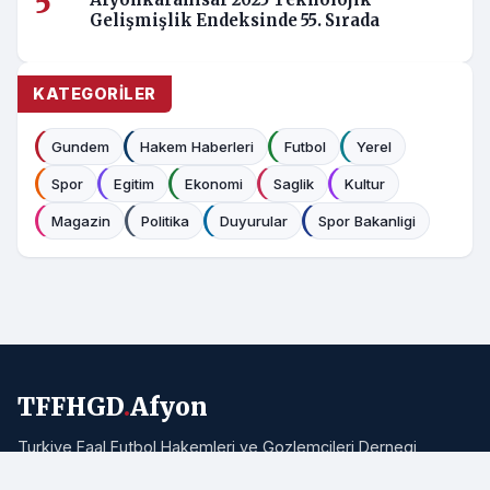
Afyonkarahisar 2025 Teknolojik
Gelişmişlik Endeksinde 55. Sırada
KATEGORILER
Gundem
Hakem Haberleri
Futbol
Yerel
Spor
Egitim
Ekonomi
Saglik
Kultur
Magazin
Politika
Duyurular
Spor Bakanligi
TFFHGD
.
Afyon
Turkiye Faal Futbol Hakemleri ve Gozlemcileri Dernegi
Afyonkarahisar Subesi resmi haber portali. Bolgemizden ve