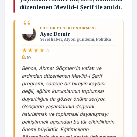
düzenlenen Mevlid-i Şerif ile anıldı.
EDITOR DEGERLENDIRMESI
Ayse Demir
Yerel haber, Afyon gundemi, Politika
★
★
★
★
☆
8
/10
Bence, Ahmet Göçmen'in vefatı ve
ardından düzenlenen Mevlid-i Şerif
programı, sadece bir bireyin kaybını
değil, eğitim kurumlarının toplumsal
duyarlılığını da gözler önüne seriyor.
Gençlerin yaşamlarının değerini
hatırlatmak ve toplumsal dayanışmayı
pekiştirmek açısından bu tür etkinliklerin
önemi büyüktür. Eğitimcilerin,