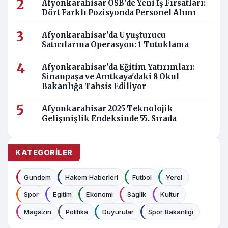
Afyonkarahisar OSB'de Yeni İş Fırsatları:
Dört Farklı Pozisyonda Personel Alımı
Afyonkarahisar'da Uyuşturucu
Satıcılarına Operasyon: 1 Tutuklama
Afyonkarahisar'da Eğitim Yatırımları:
Sinanpaşa ve Anıtkaya'daki 8 Okul
Bakanlığa Tahsis Ediliyor
Afyonkarahisar 2025 Teknolojik
Gelişmişlik Endeksinde 55. Sırada
KATEGORILER
Gundem
Hakem Haberleri
Futbol
Yerel
Spor
Egitim
Ekonomi
Saglik
Kultur
Magazin
Politika
Duyurular
Spor Bakanligi