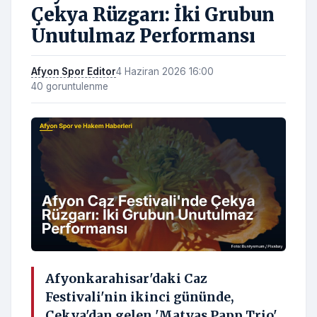
Çekya Rüzgarı: İki Grubun
Unutulmaz Performansı
Afyon Spor Editor
4 Haziran 2026 16:00
40 goruntulenme
Afyonkarahisar'daki Caz
Festivali'nin ikinci gününde,
Çekya'dan gelen 'Matyas Papp Trio'