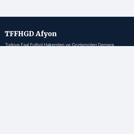
TFFHGD
.
Afyon
Turkiye Faal Futbol Hakemleri ve Gozlemcileri Dernegi
Afyonkarahisar Subesi resmi haber portali. Bolgemizden ve
Turkiye'den hakemlik, futbol ve spor haberleri.
Adres:
Afyonkarahisar
E-posta:
info@tffhgdafyon.com
Hizli Bagliantilar
Ana Sayfa
Tum Haberler
Hakkimizda
Iletisim