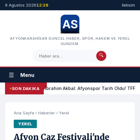
9 Agustos 2026
12:28
Iletisim
AFYONKARAHISAR GUNCEL HABER, SPOR, HAKEM VE YEREL
GUNDEM.
🔍
☰
Menu
İbrahim Akbal: Afyonspor Tarih Oldu! TFF Am
SON DAKIKA
Ana Sayfa
›
Haberler
›
Yerel
YEREL
Afyon Caz Festivali'nde