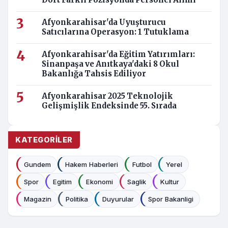
Dört Farklı Pozisyonda Personel Alımı
Afyonkarahisar'da Uyuşturucu
Satıcılarına Operasyon: 1 Tutuklama
Afyonkarahisar'da Eğitim Yatırımları:
Sinanpaşa ve Anıtkaya'daki 8 Okul
Bakanlığa Tahsis Ediliyor
Afyonkarahisar 2025 Teknolojik
Gelişmişlik Endeksinde 55. Sırada
KATEGORILER
Gundem
Hakem Haberleri
Futbol
Yerel
Spor
Egitim
Ekonomi
Saglik
Kultur
Magazin
Politika
Duyurular
Spor Bakanligi