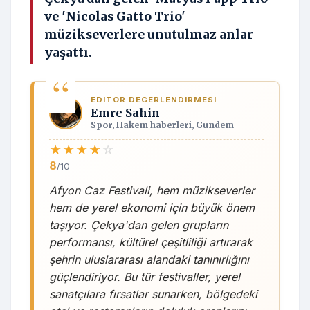
ve 'Nicolas Gatto Trio'
müzikseverlere unutulmaz anlar
yaşattı.
EDITOR DEGERLENDIRMESI
Emre Sahin
Spor, Hakem haberleri, Gundem
★
★
★
★
☆
8
/10
Afyon Caz Festivali, hem müzikseverler
hem de yerel ekonomi için büyük önem
taşıyor. Çekya'dan gelen grupların
performansı, kültürel çeşitliliği artırarak
şehrin uluslararası alandaki tanınırlığını
güçlendiriyor. Bu tür festivaller, yerel
sanatçılara fırsatlar sunarken, bölgedeki